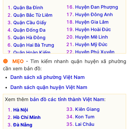
Huyện Đan Phượng
Quận Ba Đình
Huyện Đông Anh
Quận Bắc Từ Liêm
Huyện Gia Lâm
Quận Cầu Giấy
Huyện Hoài Đức
Quận Đống Đa
Huyện Mê Linh
Quận Hà Đông
Huyện Mỹ Đức
Quận Hai Bà Trưng
Huyện Phú Xuyên
Quận Hoàn Kiếm
Huyện Phúc Thọ
Quận Hoàng Mai
🔴 MẸO
- Tìm kiếm nhanh quận huyện xã phường
Huyện Quốc Oai
Quận Long Biên
cần xem bản đồ:
Huyện Sóc Sơn
Quận Nam Từ Liêm
Danh sách xã phường Việt Nam
Huyện Thạch Thất
Quận Tây Hồ
Danh sách quận huyện Việt Nam
Huyện Thanh Oai
Quận Thanh Xuân
Huyện Thanh Trì
Thị xã Sơn Tây
Xem thêm
bản đồ các tỉnh thành Việt Nam
:
Huyện Thường Tín
Huyện Ba Vì
Kiên Giang
Hà Nội
Huyện Ứng Hòa
Huyện Chương Mỹ
Kon Tum
Hồ Chí Minh
Lai Châu
Đà Nẵng