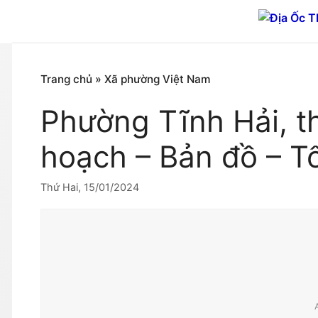
Chuyển
đến
nội
dung
Trang chủ
»
Xã phường Việt Nam
Phường Tĩnh Hải, t
hoạch – Bản đồ – T
Thứ Hai, 15/01/2024