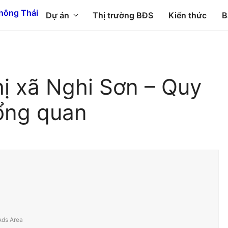
Dự án
Thị trường BĐS
Kiến thức
B
hị xã Nghi Sơn – Quy
ổng quan