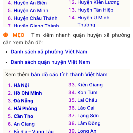
Huyện Kiên Lương
Huyện An Biên
Huyện Tân Hiệp
Huyện An Minh
Huyện U Minh
Huyện Châu Thành
Thượng
Huyện Giang Thành
Huyện Vĩnh Thuận
Huyện Giồng Riềng
🔴 MẸO
- Tìm kiếm nhanh quận huyện xã phường
cần xem bản đồ:
Danh sách xã phường Việt Nam
Danh sách quận huyện Việt Nam
Xem thêm
bản đồ các tỉnh thành Việt Nam
:
Kiên Giang
Hà Nội
Kon Tum
Hồ Chí Minh
Lai Châu
Đà Nẵng
Lào Cai
Hải Phòng
Lạng Sơn
Cần Thơ
Lâm Đồng
An Giang
Long An
Bà Rịa – Vũng Tàu