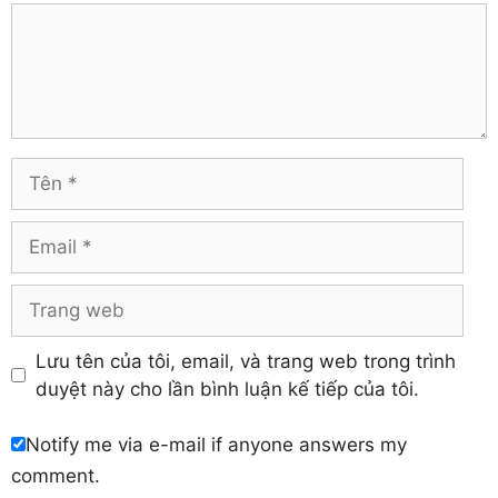
Thừa Thiên – Huế
Comment
Hà Giang
Tiền Giang
Hà Nam
Trà Vinh
Hà Tĩnh
Tuyên Quang
Hải Dương
Vĩnh Long
Hòa Bình
Vĩnh Phúc
Hậu Giang
Tên
Yên Bái
Hưng Yên
Khánh Hòa
Email
Trang
web
Lưu tên của tôi, email, và trang web trong trình
duyệt này cho lần bình luận kế tiếp của tôi.
Notify me via e-mail if anyone answers my
comment.