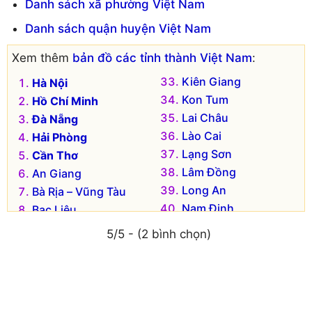
Danh sách xã phường Việt Nam
Danh sách quận huyện Việt Nam
Xem thêm
bản đồ các tỉnh thành Việt Nam
:
Kiên Giang
Hà Nội
Kon Tum
Hồ Chí Minh
Lai Châu
Đà Nẵng
Lào Cai
Hải Phòng
Lạng Sơn
Cần Thơ
Lâm Đồng
An Giang
Long An
Bà Rịa – Vũng Tàu
Nam Định
Bạc Liêu
Nghệ An
Bắc Kạn
5/5 - (2 bình chọn)
Ninh Bình
Bắc Giang
Ninh Thuận
Bắc Ninh
Phú Thọ
Bến Tre
Phú Yên
Bình Dương