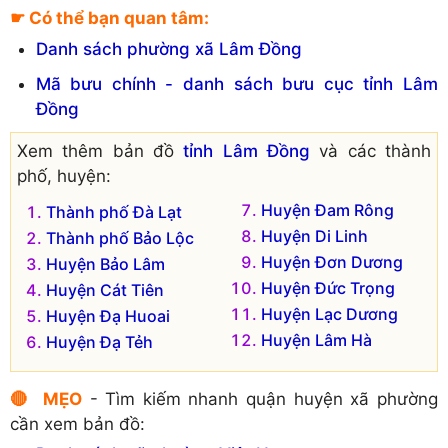
Xã Gia Bắc
Xã Tân Lâm
☛ Có thể bạn quan tâm:
Xã Gia Hiệp
Xã Tân Nghĩa
Danh sách phường xã Lâm Đồng
Xã Gung Ré
Xã Tân Thượng
Mã bưu chính - danh sách bưu cục tỉnh Lâm
Xã Hòa Bắc
Đồng
Xem thêm bản đồ
tỉnh Lâm Đồng
và các thành
phố, huyện:
Huyện Đam Rông
Thành phố Đà Lạt
Huyện Di Linh
Thành phố Bảo Lộc
Huyện Đơn Dương
Huyện Bảo Lâm
Huyện Đức Trọng
Huyện Cát Tiên
Huyện Lạc Dương
Huyện Đạ Huoai
Huyện Lâm Hà
Huyện Đạ Tẻh
🔴 MẸO
- Tìm kiếm nhanh quận huyện xã phường
cần xem bản đồ: