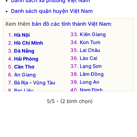
Danh sách xã phường Việt Nam
Danh sách quận huyện Việt Nam
Xem thêm
bản đồ các tỉnh thành Việt Nam
:
Kiên Giang
Hà Nội
Kon Tum
Hồ Chí Minh
Lai Châu
Đà Nẵng
Lào Cai
Hải Phòng
Lạng Sơn
Cần Thơ
Lâm Đồng
An Giang
Long An
Bà Rịa – Vũng Tàu
Nam Định
Bạc Liêu
Nghệ An
Bắc Kạn
5/5 - (2 bình chọn)
Ninh Bình
Bắc Giang
Ninh Thuận
Bắc Ninh
Phú Thọ
Bến Tre
Phú Yên
Bình Dương