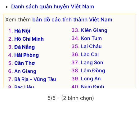
Danh sách quận huyện Việt Nam
Xem thêm
bản đồ các tỉnh thành Việt Nam
:
Kiên Giang
Hà Nội
Kon Tum
Hồ Chí Minh
Lai Châu
Đà Nẵng
Lào Cai
Hải Phòng
Lạng Sơn
Cần Thơ
Lâm Đồng
An Giang
Long An
Bà Rịa – Vũng Tàu
Nam Định
Bạc Liêu
Nghệ An
Bắc Kạn
5/5 - (2 bình chọn)
Ninh Bình
Bắc Giang
Ninh Thuận
Bắc Ninh
Phú Thọ
Bến Tre
Phú Yên
Bình Dương
Quảng Bình
Bình Định