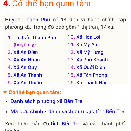
Có thể bạn quan tâm
Huyện Thạnh Phú
có 18 đơn vị hành chính cấp
phường xã. Trong đó bao gồm 1 thị trấn, 17 xã.
Xã Hòa Lợi
Thị trấn Thạnh Phú
(huyện lỵ)
Xã Mỹ An
Xã An Điền
Xã Mỹ Hưng
Xã An Nhơn
Xã Phú Khánh
Xã An Quy
Xã Quới Điền
Xã An Thạnh
Xã Tân Phong
Xã An Thuận
Xã Thạnh Hải
Xã Bình Thạnh
Xã Thạnh Phong
☛ Có thể bạn quan tâm:
Xã Đại Điền
Xã Thới Thạnh
Danh sách phường xã Bến Tre
Xã Giao Thạnh
Mã bưu chính - danh sách bưu cục tỉnh Bến Tre
Xem thêm bản đồ
tỉnh Bến Tre
và các thành phố,
huyện: