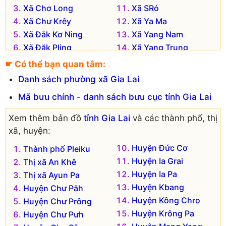
Xã Chơ Long
Xã SRó
Xã Chư Krêy
Xã Ya Ma
Xã Đắk Kơ Ning
Xã Yang Nam
Xã Đăk Pling
Xã Yang Trung
Xã Đăk Pơ Pho
☛ Có thể bạn quan tâm:
Danh sách phường xã Gia Lai
Mã bưu chính - danh sách bưu cục tỉnh Gia Lai
Xem thêm bản đồ
tỉnh Gia Lai
và các thành phố, thị
xã, huyện:
Huyện Đức Cơ
Thành phố Pleiku
Huyện Ia Grai
Thị xã An Khê
Huyện Ia Pa
Thị xã Ayun Pa
Huyện Kbang
Huyện Chư Păh
Huyện Kông Chro
Huyện Chư Prông
Huyện Krông Pa
Huyện Chư Pưh