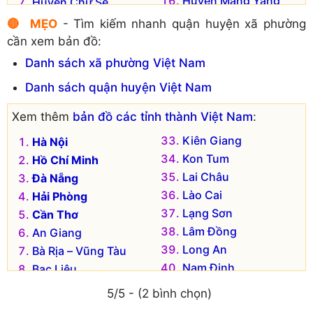
Huyện Mang Yang
Huyện Chư Sê
Huyện Phú Thiện
Huyện Đak Đoa
🔴 MẸO
- Tìm kiếm nhanh quận huyện xã phường
Huyện Đak Pơ
cần xem bản đồ:
Danh sách xã phường Việt Nam
Danh sách quận huyện Việt Nam
Xem thêm
bản đồ các tỉnh thành Việt Nam
:
Kiên Giang
Hà Nội
Kon Tum
Hồ Chí Minh
Lai Châu
Đà Nẵng
Lào Cai
Hải Phòng
Lạng Sơn
Cần Thơ
Lâm Đồng
An Giang
Long An
Bà Rịa – Vũng Tàu
Nam Định
Bạc Liêu
Nghệ An
Bắc Kạn
5/5 - (2 bình chọn)
Ninh Bình
Bắc Giang