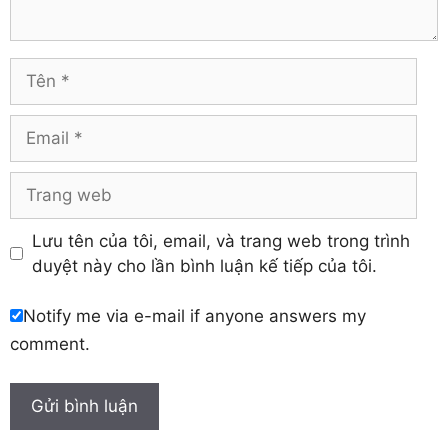
Tuyên Quang
Hải Dương
Vĩnh Long
Hòa Bình
Vĩnh Phúc
Hậu Giang
Tên
Yên Bái
Hưng Yên
Khánh Hòa
Email
Trang
web
Lưu tên của tôi, email, và trang web trong trình
duyệt này cho lần bình luận kế tiếp của tôi.
Notify me via e-mail if anyone answers my
comment.