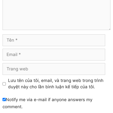
Thừa Thiên – Huế
Comment
Hà Giang
Tiền Giang
Hà Nam
Trà Vinh
Hà Tĩnh
Tuyên Quang
Hải Dương
Vĩnh Long
Hòa Bình
Vĩnh Phúc
Hậu Giang
Tên
Yên Bái
Hưng Yên
Khánh Hòa
Email
Trang
web
Lưu tên của tôi, email, và trang web trong trình
duyệt này cho lần bình luận kế tiếp của tôi.
Notify me via e-mail if anyone answers my
comment.