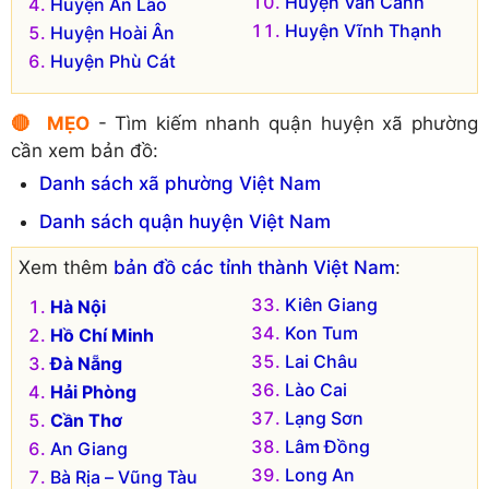
Huyện Vân Canh
Huyện An Lão
Huyện Vĩnh Thạnh
Huyện Hoài Ân
Huyện Phù Cát
🔴 MẸO
- Tìm kiếm nhanh quận huyện xã phường
cần xem bản đồ:
Danh sách xã phường Việt Nam
Danh sách quận huyện Việt Nam
Xem thêm
bản đồ các tỉnh thành Việt Nam
:
Kiên Giang
Hà Nội
Kon Tum
Hồ Chí Minh
Lai Châu
Đà Nẵng
Lào Cai
Hải Phòng
Lạng Sơn
Cần Thơ
Lâm Đồng
An Giang
Long An
Bà Rịa – Vũng Tàu