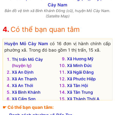
Bản đồ vệ tinh xã Bình Khánh Đông (cũ), huyện Mỏ Cày Nam.
(Satelite Map)
Có thể bạn quan tâm
Huyện Mỏ Cày Nam
có 16 đơn vị hành chính cấp
phường xã. Trong đó bao gồm 1 thị trấn, 15 xã.
Xã Hương Mỹ
Thị trấn Mỏ Cày
(huyện lỵ)
Xã Minh Đức
Xã An Định
Xã Ngãi Đăng
Xã An Thạnh
Xã Phước Hiệp
Xã An Thới
Xã Tân Hội
Xã Bình Khánh
Xã Tân Trung
Xã Cẩm Sơn
Xã Thành Thới A
Xã Đa Phước Hội
Xã Thành Thới B
☛ Có thể bạn quan tâm:
Xã Định Thủy