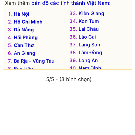
Xem thêm
bản đồ các tỉnh thành Việt Nam
:
Kiên Giang
Hà Nội
Kon Tum
Hồ Chí Minh
Lai Châu
Đà Nẵng
Lào Cai
Hải Phòng
Lạng Sơn
Cần Thơ
Lâm Đồng
An Giang
Long An
Bà Rịa – Vũng Tàu
Nam Định
Bạc Liêu
Nghệ An
Bắc Kạn
5/5 - (3 bình chọn)
Ninh Bình
Bắc Giang
Ninh Thuận
Bắc Ninh
Phú Thọ
Bến Tre
Phú Yên
Bình Dương
Quảng Bình
Bình Định
Quảng Nam
Bình Phước
Quảng Ngãi
Bình Thuận