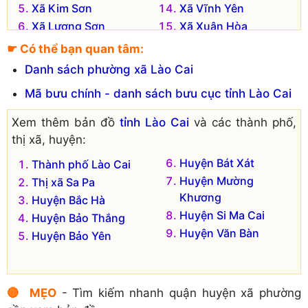
Xã Kim Sơn
Xã Vĩnh Yên
Xã Lương Sơn
Xã Xuân Hòa
Xã Minh Tân
Xã Xuân Thượng
☛ Có thể bạn quan tâm:
Xã Nghĩa Đô
Xã Yên Sơn
Danh sách phường xã Lào Cai
Đơn vị hành chính cũ hiện không còn tồn tại là:
Mã bưu chính - danh sách bưu cục tỉnh Lào Cai
Xã Long Phúc
Xã Long Khánh
Xem thêm bản đồ
tỉnh Lào Cai
và các thành phố,
thị xã, huyện:
Huyện Bát Xát
Thành phố Lào Cai
Huyện Mường
Thị xã Sa Pa
Khương
Huyện Bắc Hà
Huyện Si Ma Cai
Huyện Bảo Thắng
Huyện Văn Bàn
Huyện Bảo Yên
🔴 MẸO
- Tìm kiếm nhanh quận huyện xã phường