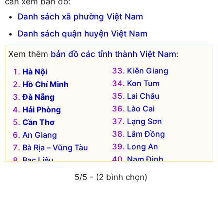
cần xem bản đồ:
Danh sách xã phường Việt Nam
Danh sách quận huyện Việt Nam
Xem thêm
bản đồ các tỉnh thành Việt Nam
:
Kiên Giang
Hà Nội
Kon Tum
Hồ Chí Minh
Lai Châu
Đà Nẵng
Lào Cai
Hải Phòng
Lạng Sơn
Cần Thơ
Lâm Đồng
An Giang
Long An
Bà Rịa – Vũng Tàu
Nam Định
Bạc Liêu
Nghệ An
Bắc Kạn
5/5 - (2 bình chọn)
Ninh Bình
Bắc Giang
Ninh Thuận
Bắc Ninh
Phú Thọ
Bến Tre