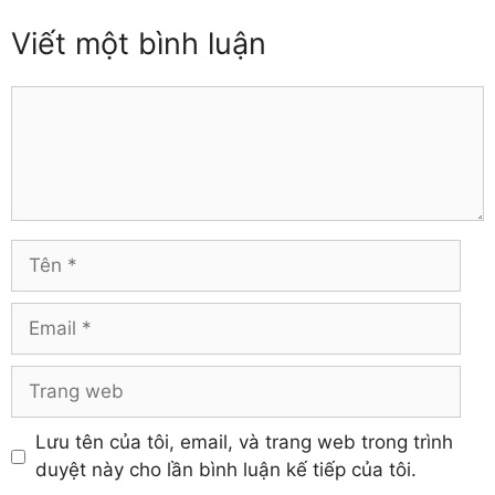
Thái Bình
Đồng Nai
Viết một bình luận
Thái Nguyên
Đồng Tháp
Thanh Hóa
Gia Lai
Thừa Thiên – Huế
Comment
Hà Giang
Tiền Giang
Hà Nam
Trà Vinh
Hà Tĩnh
Tuyên Quang
Hải Dương
Vĩnh Long
Hòa Bình
Vĩnh Phúc
Hậu Giang
Tên
Yên Bái
Hưng Yên
Khánh Hòa
Email
Trang
web
Lưu tên của tôi, email, và trang web trong trình
duyệt này cho lần bình luận kế tiếp của tôi.