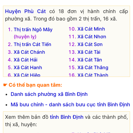
Huyện Phù Cát
có 18 đơn vị hành chính cấp
phường xã. Trong đó bao gồm 2 thị trấn, 16 xã.
Xã Cát Minh
Thị trấn Ngô Mây
(huyện lỵ)
Xã Cát Nhơn
Thị trấn Cát Tiến
Xã Cát Sơn
Xã Cát Chánh
Xã Cát Tài
Xã Cát Hải
Xã Cát Tân
Xã Cát Hanh
Xã Cát Thắng
Xã Cát Hiệp
Xã Cát Thành
Xã Cát Hưng
Xã Cát Trinh
☛ Có thể bạn quan tâm:
Xã Cát Khánh
Xã Cát Tường
Danh sách phường xã Bình Định
Xã Cát Lâm
Mã bưu chính - danh sách bưu cục tỉnh Bình Định
Xem thêm bản đồ
tỉnh Bình Định
và các thành phố,
thị xã, huyện: