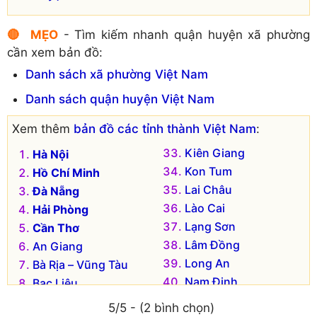
🔴 MẸO
- Tìm kiếm nhanh quận huyện xã phường
cần xem bản đồ:
Danh sách xã phường Việt Nam
Danh sách quận huyện Việt Nam
Xem thêm
bản đồ các tỉnh thành Việt Nam
:
Kiên Giang
Hà Nội
Kon Tum
Hồ Chí Minh
Lai Châu
Đà Nẵng
Lào Cai
Hải Phòng
Lạng Sơn
Cần Thơ
Lâm Đồng
An Giang
Long An
Bà Rịa – Vũng Tàu
Nam Định
Bạc Liêu
Nghệ An
Bắc Kạn
5/5 - (2 bình chọn)