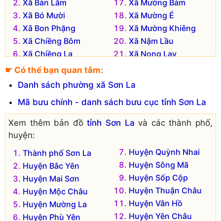
Xã Bản Lầm
Xã Mường Bám
Xã Bó Mười
Xã Mường É
Xã Bon Phặng
Xã Mường Khiêng
Xã Chiềng Bôm
Xã Nậm Lầu
Xã Chiềng La
Xã Nong Lay
Xã Chiềng Ly
Xã Pá Lông
☛ Có thể bạn quan tâm:
Xã Chiềng Ngàm
Xã Phổng Lái
Danh sách phường xã Sơn La
Xã Chiềng Pấc
Xã Phổng Lăng
Mã bưu chính - danh sách bưu cục tỉnh Sơn La
Xã Chiềng Pha
Xã Phổng Lập
Xã Co Mạ
Xã Púng Tra
Xem thêm bản đồ
tỉnh Sơn La
và các thành phố,
Xã Co Tòng
Xã Thôm Mòn
huyện:
Xã É Tòng
Xã Tông Cọ
Huyện Quỳnh Nhai
Thành phố Sơn La
Xã Liệp Tè
Xã Tông Lạnh
Huyện Sông Mã
Huyện Bắc Yên
Huyện Sốp Cộp
Huyện Mai Sơn
Huyện Thuận Châu
Huyện Mộc Châu
Huyện Vân Hồ
Huyện Mường La
Huyện Yên Châu
Huyện Phù Yên