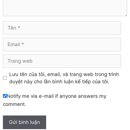
Tuyên Quang
Hải Dương
Vĩnh Long
Hòa Bình
Vĩnh Phúc
Hậu Giang
Tên
Yên Bái
Hưng Yên
Khánh Hòa
Email
Trang
web
Lưu tên của tôi, email, và trang web trong trình
duyệt này cho lần bình luận kế tiếp của tôi.
Notify me via e-mail if anyone answers my
comment.