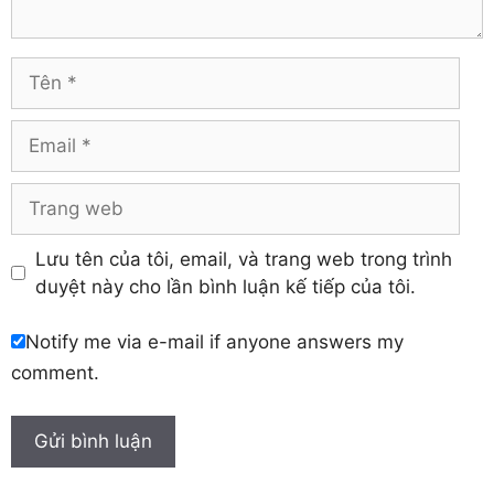
Tuyên Quang
Hải Dương
Vĩnh Long
Hòa Bình
Vĩnh Phúc
Hậu Giang
Tên
Yên Bái
Hưng Yên
Khánh Hòa
Email
Trang
web
Lưu tên của tôi, email, và trang web trong trình
duyệt này cho lần bình luận kế tiếp của tôi.
Notify me via e-mail if anyone answers my
comment.