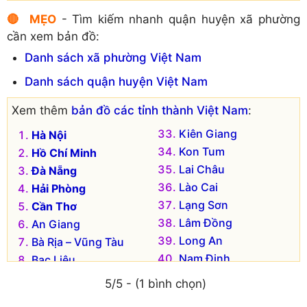
🔴 MẸO
- Tìm kiếm nhanh quận huyện xã phường
cần xem bản đồ:
Danh sách xã phường Việt Nam
Danh sách quận huyện Việt Nam
Xem thêm
bản đồ các tỉnh thành Việt Nam
:
Kiên Giang
Hà Nội
Kon Tum
Hồ Chí Minh
Lai Châu
Đà Nẵng
Lào Cai
Hải Phòng
Lạng Sơn
Cần Thơ
Lâm Đồng
An Giang
Long An
Bà Rịa – Vũng Tàu
Nam Định
Bạc Liêu
Nghệ An
Bắc Kạn
5/5 - (1 bình chọn)
Ninh Bình
Bắc Giang