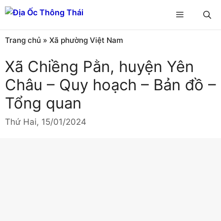
Chuyển
Menu
đến
nội
Trang chủ
»
Xã phường Việt Nam
dung
Xã Chiềng Pằn, huyện Yên
Châu – Quy hoạch – Bản đồ –
Tổng quan
Thứ Hai, 15/01/2024