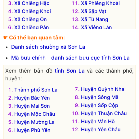
Xã Chiềng Hặc
Xã Phiêng Khoài
Xã Chiềng Khoi
Xã Sặp Vạt
Xã Chiềng On
Xã Tú Nang
Xã Chiềng Pằn
Xã Viêng Lán
Xã Chiềng Sàng
Xã Yên Sơn
☛ Có thể bạn quan tâm:
Danh sách phường xã Sơn La
Mã bưu chính - danh sách bưu cục tỉnh Sơn La
Xem thêm bản đồ
tỉnh Sơn La
và các thành phố,
huyện:
Huyện Quỳnh Nhai
Thành phố Sơn La
Huyện Sông Mã
Huyện Bắc Yên
Huyện Sốp Cộp
Huyện Mai Sơn
Huyện Thuận Châu
Huyện Mộc Châu
Huyện Vân Hồ
Huyện Mường La
Huyện Yên Châu
Huyện Phù Yên