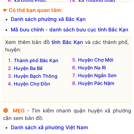
Xã Đồng Phúc
Xã Thượng Giáo
Xã Hà Hiệu
Xã Yến Dương
☛ Có thể bạn quan tâm:
Đơn vị hành chính cũ hiện không còn tồn tại là:
Danh sách phường xã Bắc Kạn
Xã Cao Trĩ
Mã bưu chính - danh sách bưu cục tỉnh Bắc Kạn
Xem thêm bản đồ
tỉnh Bắc Kạn
và các thành phố,
huyện:
Huyện Chợ Mới
Thành phố Bắc Kạn
Huyện Na Rì
Huyện Ba Bể
Huyện Ngân Sơn
Huyện Bạch Thông
Huyện Pác Nặm
Huyện Chợ Đồn
🔴 MẸO
- Tìm kiếm nhanh quận huyện xã phường
cần xem bản đồ:
Danh sách xã phường Việt Nam