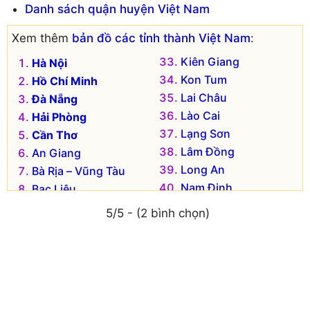
Danh sách quận huyện Việt Nam
Xem thêm
bản đồ các tỉnh thành Việt Nam
:
Kiên Giang
Hà Nội
Kon Tum
Hồ Chí Minh
Lai Châu
Đà Nẵng
Lào Cai
Hải Phòng
Lạng Sơn
Cần Thơ
Lâm Đồng
An Giang
Long An
Bà Rịa – Vũng Tàu
Nam Định
Bạc Liêu
Nghệ An
Bắc Kạn
5/5 - (2 bình chọn)
Ninh Bình
Bắc Giang
Ninh Thuận
Bắc Ninh
Phú Thọ
Bến Tre
Phú Yên
Bình Dương
Quảng Bình
Bình Định