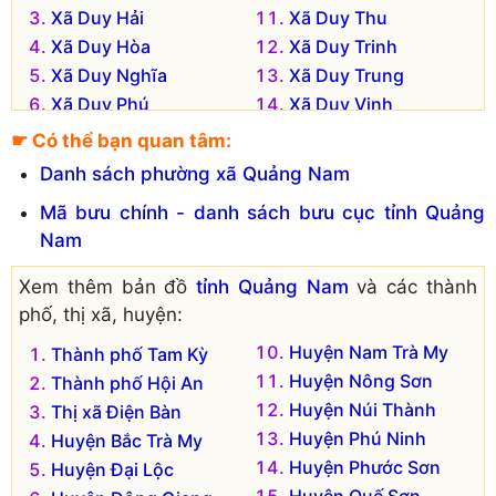
Xã Duy Hải
Xã Duy Thu
Xã Duy Hòa
Xã Duy Trinh
Xã Duy Nghĩa
Xã Duy Trung
Xã Duy Phú
Xã Duy Vinh
Xã Duy Phước
☛ Có thể bạn quan tâm:
Danh sách phường xã Quảng Nam
Mã bưu chính - danh sách bưu cục tỉnh Quảng
Nam
Xem thêm bản đồ
tỉnh Quảng Nam
và các thành
phố, thị xã, huyện:
Huyện Nam Trà My
Thành phố Tam Kỳ
Huyện Nông Sơn
Thành phố Hội An
Huyện Núi Thành
Thị xã Điện Bàn
Huyện Phú Ninh
Huyện Bắc Trà My
Huyện Phước Sơn
Huyện Đại Lộc