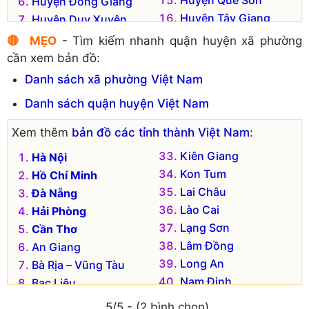
Huyện Quế Sơn
Huyện Đông Giang
Huyện Tây Giang
Huyện Duy Xuyên
Huyện Thăng Bình
Huyện Hiệp Đức
🔴 MẸO
- Tìm kiếm nhanh quận huyện xã phường
Huyện Tiên Phước
Huyện Nam Giang
cần xem bản đồ:
Danh sách xã phường Việt Nam
Danh sách quận huyện Việt Nam
Xem thêm
bản đồ các tỉnh thành Việt Nam
:
Kiên Giang
Hà Nội
Kon Tum
Hồ Chí Minh
Lai Châu
Đà Nẵng
Lào Cai
Hải Phòng
Lạng Sơn
Cần Thơ
Lâm Đồng
An Giang
Long An
Bà Rịa – Vũng Tàu
Nam Định
Bạc Liêu
Nghệ An
Bắc Kạn
5/5 - (2 bình chọn)