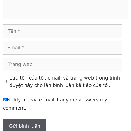
Trà Vinh
Hà Tĩnh
Tuyên Quang
Hải Dương
Vĩnh Long
Hòa Bình
Vĩnh Phúc
Hậu Giang
Tên
Yên Bái
Hưng Yên
Khánh Hòa
Email
Trang
web
Lưu tên của tôi, email, và trang web trong trình
duyệt này cho lần bình luận kế tiếp của tôi.
Notify me via e-mail if anyone answers my
comment.