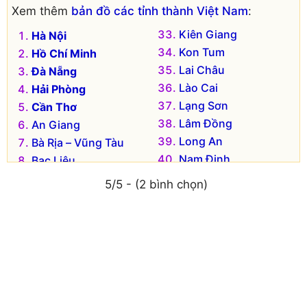
Xem thêm
bản đồ các tỉnh thành Việt Nam
:
Kiên Giang
Hà Nội
Kon Tum
Hồ Chí Minh
Lai Châu
Đà Nẵng
Lào Cai
Hải Phòng
Lạng Sơn
Cần Thơ
Lâm Đồng
An Giang
Long An
Bà Rịa – Vũng Tàu
Nam Định
Bạc Liêu
Nghệ An
Bắc Kạn
5/5 - (2 bình chọn)
Ninh Bình
Bắc Giang
Ninh Thuận
Bắc Ninh
Phú Thọ
Bến Tre
Phú Yên
Bình Dương
Quảng Bình
Bình Định
Quảng Nam
Bình Phước
Quảng Ngãi
Bình Thuận