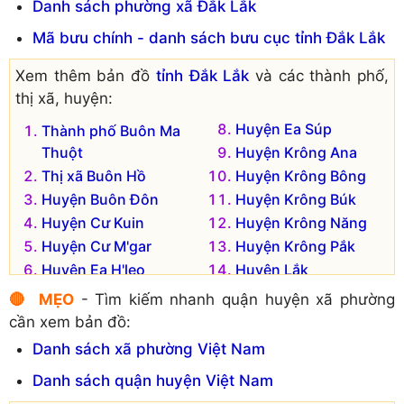
Danh sách phường xã Đắk Lắk
Mã bưu chính - danh sách bưu cục tỉnh Đắk Lắk
Xem thêm bản đồ
tỉnh Đắk Lắk
và các thành phố,
thị xã, huyện:
Huyện Ea Súp
Thành phố Buôn Ma
Thuột
Huyện Krông Ana
Thị xã Buôn Hồ
Huyện Krông Bông
Huyện Buôn Đôn
Huyện Krông Búk
Huyện Cư Kuin
Huyện Krông Năng
Huyện Cư M'gar
Huyện Krông Pắk
Huyện Ea H'leo
Huyện Lắk
Huyện Ea Kar
Huyện M'Drắk
🔴 MẸO
- Tìm kiếm nhanh quận huyện xã phường
cần xem bản đồ:
Danh sách xã phường Việt Nam
Danh sách quận huyện Việt Nam