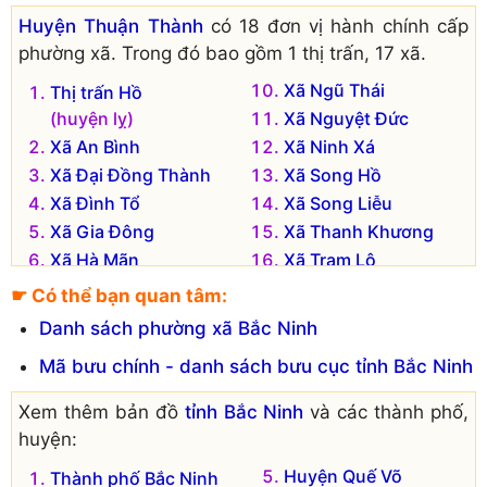
Huyện Thuận Thành
có 18 đơn vị hành chính cấp
phường xã. Trong đó bao gồm 1 thị trấn, 17 xã.
Xã Ngũ Thái
Thị trấn Hồ
(huyện lỵ)
Xã Nguyệt Đức
Xã An Bình
Xã Ninh Xá
Xã Đại Đồng Thành
Xã Song Hồ
Xã Đình Tổ
Xã Song Liễu
Xã Gia Đông
Xã Thanh Khương
Xã Hà Mãn
Xã Trạm Lộ
Xã Hoài Thượng
Xã Trí Quả
☛ Có thể bạn quan tâm:
Xã Mão Điền
Xã Xuân Lâm
Danh sách phường xã Bắc Ninh
Xã Nghĩa Đạo
Mã bưu chính - danh sách bưu cục tỉnh Bắc Ninh
Xem thêm bản đồ
tỉnh Bắc Ninh
và các thành phố,
huyện:
Huyện Quế Võ
Thành phố Bắc Ninh