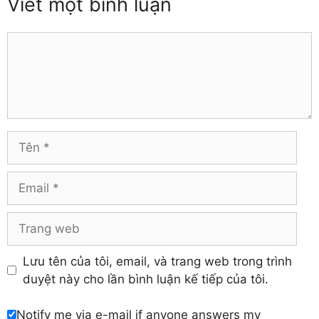
Viết một bình luận
Thái Nguyên
Đồng Tháp
Thanh Hóa
Gia Lai
Thừa Thiên – Huế
Comment
Hà Giang
Tiền Giang
Hà Nam
Trà Vinh
Hà Tĩnh
Tuyên Quang
Hải Dương
Vĩnh Long
Hòa Bình
Vĩnh Phúc
Hậu Giang
Tên
Yên Bái
Hưng Yên
Khánh Hòa
Email
Trang
web
Lưu tên của tôi, email, và trang web trong trình
duyệt này cho lần bình luận kế tiếp của tôi.
Notify me via e-mail if anyone answers my