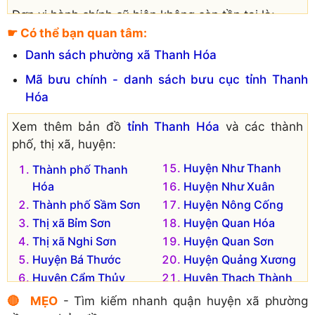
Đơn vị hành chính cũ hiện không còn tồn tại là:
☛ Có thể bạn quan tâm:
Xã Quang Hiến
Danh sách phường xã Thanh Hóa
Mã bưu chính - danh sách bưu cục tỉnh Thanh
Hóa
Xem thêm bản đồ
tỉnh Thanh Hóa
và các thành
phố, thị xã, huyện:
Huyện Như Thanh
Thành phố Thanh
Hóa
Huyện Như Xuân
Thành phố Sầm Sơn
Huyện Nông Cống
Thị xã Bỉm Sơn
Huyện Quan Hóa
Thị xã Nghi Sơn
Huyện Quan Sơn
Huyện Bá Thước
Huyện Quảng Xương
Huyện Cẩm Thủy
Huyện Thạch Thành
Huyện Đông Sơn
Huyện Thiệu Hóa
🔴 MẸO
- Tìm kiếm nhanh quận huyện xã phường
Huyện Hà Trung
Huyện Thọ Xuân