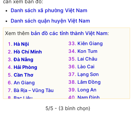
cần xem bản đồ:
Huyện Hậu Lộc
Huyện Thường Xuân
Danh sách xã phường Việt Nam
Huyện Hoằng Hóa
Huyện Triệu Sơn
Danh sách quận huyện Việt Nam
Huyện Lang Chánh
Huyện Vĩnh Lộc
Huyện Mường Lát
Huyện Yên Định
Xem thêm
bản đồ các tỉnh thành Việt Nam
:
Huyện Nga Sơn
Huyện Tĩnh Gia (cũ)
Kiên Giang
Hà Nội
Huyện Ngọc Lặc
Kon Tum
Hồ Chí Minh
Lai Châu
Đà Nẵng
Lào Cai
Hải Phòng
Lạng Sơn
Cần Thơ
Lâm Đồng
An Giang
Long An
Bà Rịa – Vũng Tàu
Nam Định
Bạc Liêu
Nghệ An
Bắc Kạn
5/5 - (3 bình chọn)
Ninh Bình
Bắc Giang
Ninh Thuận
Bắc Ninh
Phú Thọ
Bến Tre