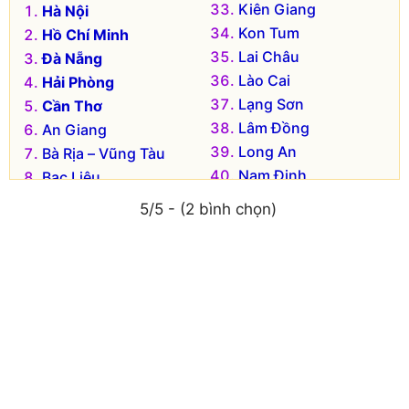
Kiên Giang
Hà Nội
Kon Tum
Hồ Chí Minh
Lai Châu
Đà Nẵng
Lào Cai
Hải Phòng
Lạng Sơn
Cần Thơ
Lâm Đồng
An Giang
Long An
Bà Rịa – Vũng Tàu
Nam Định
Bạc Liêu
Nghệ An
Bắc Kạn
5/5 - (2 bình chọn)
Ninh Bình
Bắc Giang
Ninh Thuận
Bắc Ninh
Phú Thọ
Bến Tre
Phú Yên
Bình Dương
Quảng Bình
Bình Định
Quảng Nam
Bình Phước
Quảng Ngãi
Bình Thuận
Quảng Ninh
Cà Mau