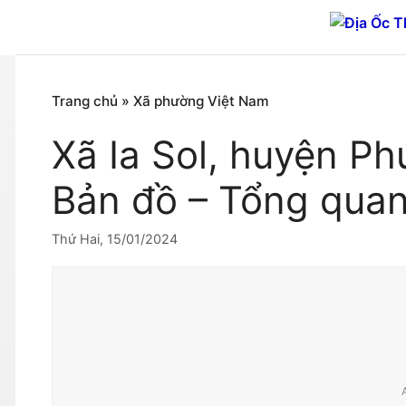
Chuyển
đến
nội
dung
Trang chủ
»
Xã phường Việt Nam
Xã Ia Sol, huyện Ph
Bản đồ – Tổng qua
Thứ Hai, 15/01/2024