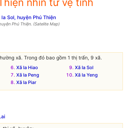
Thiện nhìn từ vệ tinh
 huyện Phú Thiện. (Satelite Map)
hường xã. Trong đó bao gồm 1 thị trấn, 9 xã.
Xã Ia Hiao
Xã Ia Sol
Xã Ia Peng
Xã Ia Yeng
Xã Ia Piar
Lai