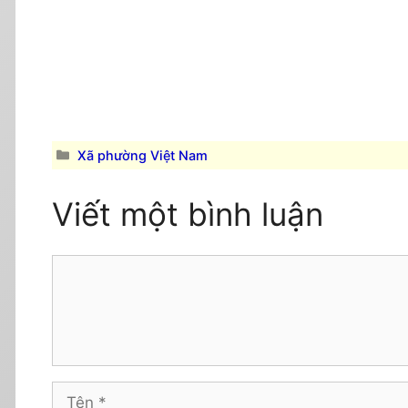
Danh
Xã phường Việt Nam
mục
Viết một bình luận
Comment
Tên