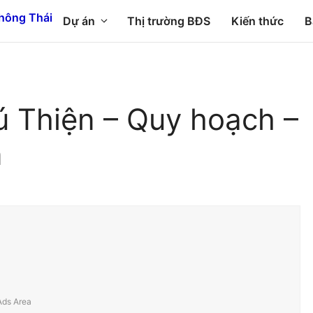
Dự án
Thị trường BĐS
Kiến thức
B
ú Thiện – Quy hoạch –
n