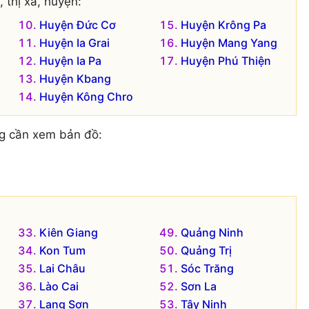
 thị xã, huyện:
Huyện Đức Cơ
Huyện Krông Pa
Huyện Ia Grai
Huyện Mang Yang
Huyện Ia Pa
Huyện Phú Thiện
Huyện Kbang
Huyện Kông Chro
g cần xem bản đồ:
Kiên Giang
Quảng Ninh
Kon Tum
Quảng Trị
Lai Châu
Sóc Trăng
Lào Cai
Sơn La
Lạng Sơn
Tây Ninh