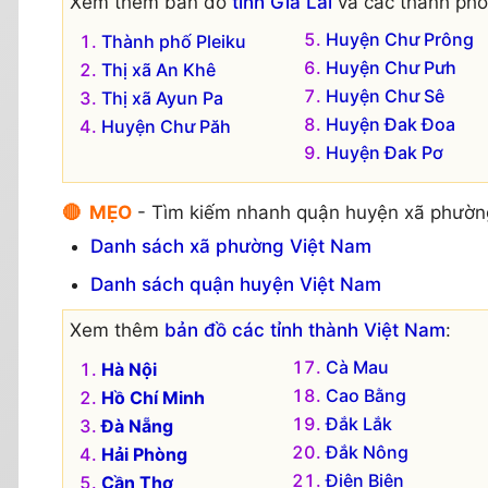
Xem thêm bản đồ
tỉnh Gia Lai
và các thành phố,
Huyện Chư Prông
Thành phố Pleiku
Huyện Chư Pưh
Thị xã An Khê
Huyện Chư Sê
Thị xã Ayun Pa
Huyện Đak Đoa
Huyện Chư Păh
Huyện Đak Pơ
🔴 MẸO
- Tìm kiếm nhanh quận huyện xã phườn
Danh sách xã phường Việt Nam
Danh sách quận huyện Việt Nam
Xem thêm
bản đồ các tỉnh thành Việt Nam
:
Cà Mau
Hà Nội
Cao Bằng
Hồ Chí Minh
Đắk Lắk
Đà Nẵng
Đắk Nông
Hải Phòng
Điện Biên
Cần Thơ