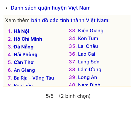
Danh sách quận huyện Việt Nam
Xem thêm
bản đồ các tỉnh thành Việt Nam
:
Kiên Giang
Hà Nội
Kon Tum
Hồ Chí Minh
Lai Châu
Đà Nẵng
Lào Cai
Hải Phòng
Lạng Sơn
Cần Thơ
Lâm Đồng
An Giang
Long An
Bà Rịa – Vũng Tàu
Nam Định
Bạc Liêu
Nghệ An
Bắc Kạn
5/5 - (2 bình chọn)
Ninh Bình
Bắc Giang
Ninh Thuận
Bắc Ninh
Phú Thọ
Bến Tre
Phú Yên
Bình Dương
Quảng Bình
Bình Định