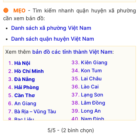
🔴 MẸO
- Tìm kiếm nhanh quận huyện xã phường
cần xem bản đồ:
Danh sách xã phường Việt Nam
Danh sách quận huyện Việt Nam
Xem thêm
bản đồ các tỉnh thành Việt Nam
:
Kiên Giang
Hà Nội
Kon Tum
Hồ Chí Minh
Lai Châu
Đà Nẵng
Lào Cai
Hải Phòng
Lạng Sơn
Cần Thơ
Lâm Đồng
An Giang
Long An
Bà Rịa – Vũng Tàu
Nam Định
Bạc Liêu
Nghệ An
Bắc Kạn
5/5 - (2 bình chọn)
Ninh Bình
Bắc Giang