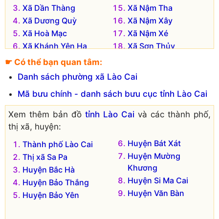
Xã Dần Thàng
Xã Nậm Tha
Xã Dương Quỳ
Xã Nậm Xây
Xã Hoà Mạc
Xã Nậm Xé
Xã Khánh Yên Hạ
Xã Sơn Thủy
Xã Khánh Yên
Xã Tân An
☛ Có thể bạn quan tâm:
Thượng
Xã Tân Thượng
Danh sách phường xã Lào Cai
Xã Khánh Yên Trung
Xã Thẩm Dương
Mã bưu chính - danh sách bưu cục tỉnh Lào Cai
Xã Làng Giàng
Xã Võ Lao
Xã Liêm Phú
Xem thêm bản đồ
tỉnh Lào Cai
và các thành phố,
Xã Minh Lương
thị xã, huyện:
Đơn vị hành chính cũ hiện không còn tồn tại là:
Huyện Bát Xát
Thành phố Lào Cai
Xã Văn Sơn
Huyện Mường
Thị xã Sa Pa
Khương
Huyện Bắc Hà
Huyện Si Ma Cai
Huyện Bảo Thắng
Huyện Văn Bàn
Huyện Bảo Yên