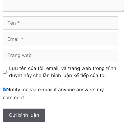
Tuyên Quang
Hải Dương
Vĩnh Long
Hòa Bình
Vĩnh Phúc
Hậu Giang
Tên
Yên Bái
Hưng Yên
Khánh Hòa
Email
Trang
web
Lưu tên của tôi, email, và trang web trong trình
duyệt này cho lần bình luận kế tiếp của tôi.
Notify me via e-mail if anyone answers my
comment.