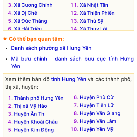
Xã Cương Chính
Xã Nhật Tân
Xã Dị Chế
Xã Thiện Phiến
Xã Đức Thắng
Xã Thủ Sỹ
Xã Hải Triều
Xã Thụy Lôi
Xã Hưng Đạo
Xã Trung Dũng
☛ Có thể bạn quan tâm:
Danh sách phường xã Hưng Yên
Mã bưu chính - danh sách bưu cục tỉnh Hưng
Yên
Xem thêm bản đồ
tỉnh Hưng Yên
và các thành phố,
thị xã, huyện:
Huyện Phù Cừ
Thành phố Hưng Yên
Huyện Tiên Lữ
Thị xã Mỹ Hào
Huyện Văn Giang
Huyện Ân Thi
Huyện Văn Lâm
Huyện Khoái Châu
Huyện Yên Mỹ
Huyện Kim Động