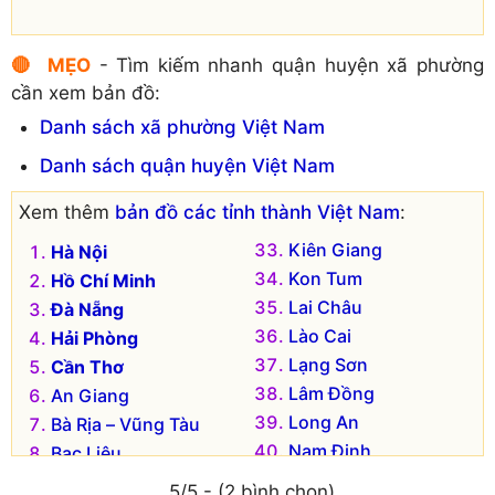
🔴 MẸO
- Tìm kiếm nhanh quận huyện xã phường
cần xem bản đồ:
Danh sách xã phường Việt Nam
Danh sách quận huyện Việt Nam
Xem thêm
bản đồ các tỉnh thành Việt Nam
:
Kiên Giang
Hà Nội
Kon Tum
Hồ Chí Minh
Lai Châu
Đà Nẵng
Lào Cai
Hải Phòng
Lạng Sơn
Cần Thơ
Lâm Đồng
An Giang
Long An
Bà Rịa – Vũng Tàu
Nam Định
Bạc Liêu
Nghệ An
Bắc Kạn
5/5 - (2 bình chọn)