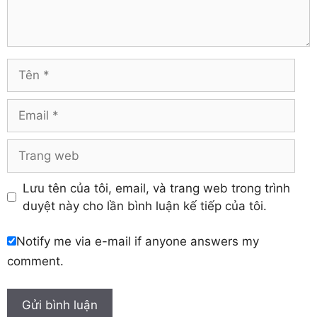
Trà Vinh
Hà Tĩnh
Tuyên Quang
Hải Dương
Vĩnh Long
Hòa Bình
Vĩnh Phúc
Hậu Giang
Tên
Yên Bái
Hưng Yên
Khánh Hòa
Email
Trang
web
Lưu tên của tôi, email, và trang web trong trình
duyệt này cho lần bình luận kế tiếp của tôi.
Notify me via e-mail if anyone answers my
comment.