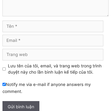
Trà Vinh
Hà Tĩnh
Tuyên Quang
Hải Dương
Vĩnh Long
Hòa Bình
Vĩnh Phúc
Hậu Giang
Tên
Yên Bái
Hưng Yên
Khánh Hòa
Email
Trang
web
Lưu tên của tôi, email, và trang web trong trình
duyệt này cho lần bình luận kế tiếp của tôi.
Notify me via e-mail if anyone answers my
comment.