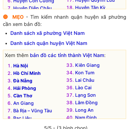
Huyện Quỳnh Lưu
Huyện Con Cuông
Xã Lý Thành
Xã Xuân Thành
Huyện Tân Kỳ
Huyện Diễn Châu
Huyện Thanh Chương
Huyện Đô Lương
🔴 MẸO
- Tìm kiếm nhanh quận huyện xã phường
Huyện Tương Dương
Huyện Hưng Nguyên
cần xem bản đồ:
Huyện Yên Thành
Huyện Kỳ Sơn
Danh sách xã phường Việt Nam
Huyện Nam Đàn
Danh sách quận huyện Việt Nam
Xem thêm
bản đồ các tỉnh thành Việt Nam
:
Kiên Giang
Hà Nội
Kon Tum
Hồ Chí Minh
Lai Châu
Đà Nẵng
Lào Cai
Hải Phòng
Lạng Sơn
Cần Thơ
Lâm Đồng
An Giang
Long An
Bà Rịa – Vũng Tàu
Nam Định
Bạc Liêu
Nghệ An
Bắc Kạn
5/5 - (3 bình chọn)