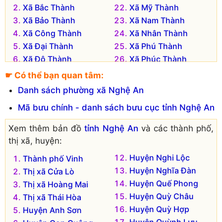
Xã Bắc Thành
Xã Mỹ Thành
Xã Bảo Thành
Xã Nam Thành
Xã Công Thành
Xã Nhân Thành
Xã Đại Thành
Xã Phú Thành
Xã Đô Thành
Xã Phúc Thành
Xã Đồng Thành
Xã Quang Thành
☛ Có thể bạn quan tâm:
Xã Đức Thành
Xã Sơn Thành
Danh sách phường xã Nghệ An
Xã Hậu Thành
Xã Tân Thành
Mã bưu chính - danh sách bưu cục tỉnh Nghệ An
Xã Hoa Thành
Xã Tăng Thành
Xã Hồng Thành
Xã Tây Thành
Xem thêm bản đồ
tỉnh Nghệ An
và các thành phố,
Xã Hợp Thành
Xã Thịnh Thành
thị xã, huyện:
Xã Hùng Thành
Xã Thọ Thành
Huyện Nghi Lộc
Thành phố Vinh
Xã Khánh Thành
Xã Tiến Thành
Huyện Nghĩa Đàn
Thị xã Cửa Lò
Xã Kim Thành
Xã Trung Thành
Huyện Quế Phong
Thị xã Hoàng Mai
Xã Lăng Thành
Xã Văn Thành
Huyện Quỳ Châu
Thị xã Thái Hòa
Xã Liên Thành
Xã Viên Thành
Huyện Quỳ Hợp
Huyện Anh Sơn
Xã Long Thành
Xã Vĩnh Thành