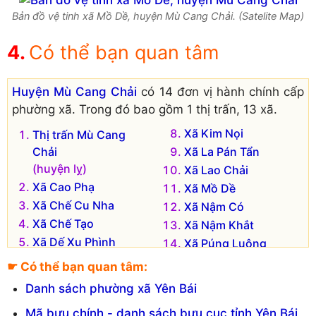
Bản đồ vệ tinh xã Mồ Dề, huyện Mù Cang Chải. (Satelite Map)
Có thể bạn quan tâm
Huyện Mù Cang Chải
có 14 đơn vị hành chính cấp
phường xã. Trong đó bao gồm 1 thị trấn, 13 xã.
Xã Kim Nọi
Thị trấn Mù Cang
Chải
Xã La Pán Tẩn
(huyện lỵ)
Xã Lao Chải
Xã Cao Phạ
Xã Mồ Dề
Xã Chế Cu Nha
Xã Nậm Có
Xã Chế Tạo
Xã Nậm Khắt
Xã Dế Xu Phình
Xã Púng Luông
Xã Hồ Bốn
☛ Có thể bạn quan tâm:
Xã Khao Mang
Danh sách phường xã Yên Bái
Mã bưu chính - danh sách bưu cục tỉnh Yên Bái