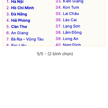
Kiên Giang
Hà Nội
Kon Tum
Hồ Chí Minh
Lai Châu
Đà Nẵng
Lào Cai
Hải Phòng
Lạng Sơn
Cần Thơ
Lâm Đồng
An Giang
Long An
Bà Rịa – Vũng Tàu
Nam Định
Bạc Liêu
Nghệ An
Bắc Kạn
5/5 - (2 bình chọn)
Ninh Bình
Bắc Giang
Ninh Thuận
Bắc Ninh
Phú Thọ
Bến Tre
Phú Yên
Bình Dương
Quảng Bình
Bình Định
Quảng Nam
Bình Phước
Quảng Ngãi
Bình Thuận
Quảng Ninh
Cà Mau
Quảng Trị