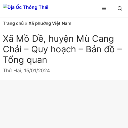
Chuyển
Menu
đến
nội
Trang chủ
»
Xã phường Việt Nam
dung
Xã Mồ Dề, huyện Mù Cang
Chải – Quy hoạch – Bản đồ –
Tổng quan
Thứ Hai, 15/01/2024