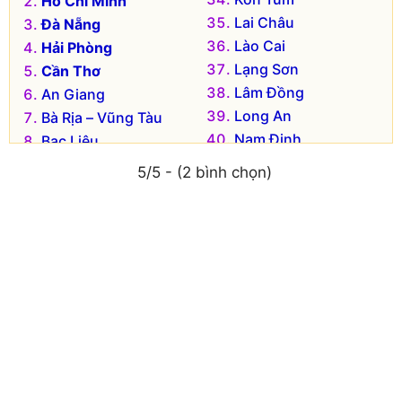
Hồ Chí Minh
Lai Châu
Đà Nẵng
Lào Cai
Hải Phòng
Lạng Sơn
Cần Thơ
Lâm Đồng
An Giang
Long An
Bà Rịa – Vũng Tàu
Nam Định
Bạc Liêu
Nghệ An
Bắc Kạn
5/5 - (2 bình chọn)
Ninh Bình
Bắc Giang
Ninh Thuận
Bắc Ninh
Phú Thọ
Bến Tre
Phú Yên
Bình Dương
Quảng Bình
Bình Định
Quảng Nam
Bình Phước
Quảng Ngãi
Bình Thuận
Quảng Ninh
Cà Mau
Quảng Trị
Cao Bằng
Sóc Trăng
Đắk Lắk