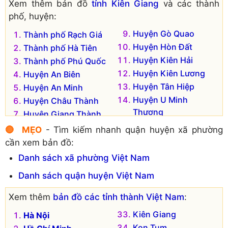
Xem thêm bản đồ
tỉnh Kiên Giang
và các thành
phố, huyện:
Huyện Gò Quao
Thành phố Rạch Giá
Huyện Hòn Đất
Thành phố Hà Tiên
Huyện Kiên Hải
Thành phố Phú Quốc
Huyện Kiên Lương
Huyện An Biên
Huyện Tân Hiệp
Huyện An Minh
Huyện U Minh
Huyện Châu Thành
Thượng
Huyện Giang Thành
Huyện Vĩnh Thuận
Huyện Giồng Riềng
🔴 MẸO
- Tìm kiếm nhanh quận huyện xã phường
cần xem bản đồ:
Danh sách xã phường Việt Nam
Danh sách quận huyện Việt Nam
Xem thêm
bản đồ các tỉnh thành Việt Nam
:
Kiên Giang
Hà Nội
Kon Tum