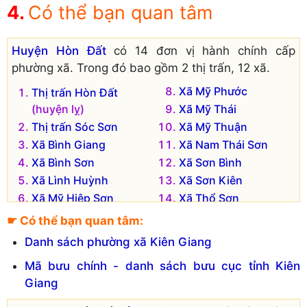
Có thể bạn quan tâm
Huyện Hòn Đất
có 14 đơn vị hành chính cấp
phường xã. Trong đó bao gồm 2 thị trấn, 12 xã.
Xã Mỹ Phước
Thị trấn Hòn Đất
(huyện lỵ)
Xã Mỹ Thái
Thị trấn Sóc Sơn
Xã Mỹ Thuận
Xã Bình Giang
Xã Nam Thái Sơn
Xã Bình Sơn
Xã Sơn Bình
Xã Lình Huỳnh
Xã Sơn Kiên
Xã Mỹ Hiệp Sơn
Xã Thổ Sơn
Xã Mỹ Lâm
☛ Có thể bạn quan tâm:
Danh sách phường xã Kiên Giang
Mã bưu chính - danh sách bưu cục tỉnh Kiên
Giang