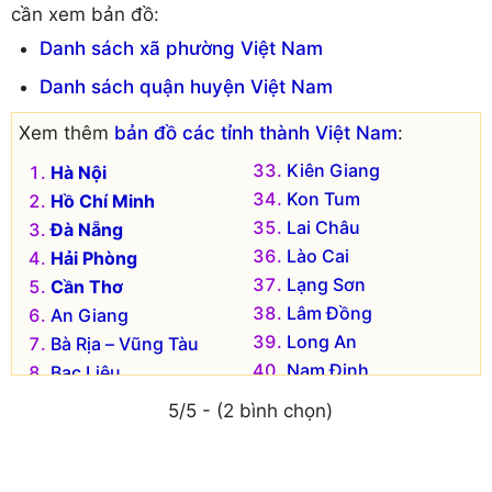
cần xem bản đồ:
Danh sách xã phường Việt Nam
Danh sách quận huyện Việt Nam
Xem thêm
bản đồ các tỉnh thành Việt Nam
:
Kiên Giang
Hà Nội
Kon Tum
Hồ Chí Minh
Lai Châu
Đà Nẵng
Lào Cai
Hải Phòng
Lạng Sơn
Cần Thơ
Lâm Đồng
An Giang
Long An
Bà Rịa – Vũng Tàu
Nam Định
Bạc Liêu
Nghệ An
Bắc Kạn
5/5 - (2 bình chọn)
Ninh Bình
Bắc Giang
Ninh Thuận
Bắc Ninh
Phú Thọ
Bến Tre