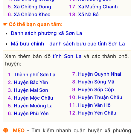
Xã Chiềng Dong
Xã Mường Chanh
Xã Chiềng Kheo
Xã Nà Bó
Xã Chiềng Lương
Xã Nà Ớt
☛ Có thể bạn quan tâm:
Xã Chiềng Mai
Xã Phiêng Cằm
Danh sách phường xã Sơn La
Xã Chiềng Mung
Xã Phiêng Pằn
Mã bưu chính - danh sách bưu cục tỉnh Sơn La
Xã Chiềng Nơi
Xã Tà Hộc
Xã Chiềng Sung
Xem thêm bản đồ
tỉnh Sơn La
và các thành phố,
huyện:
Huyện Quỳnh Nhai
Thành phố Sơn La
Huyện Sông Mã
Huyện Bắc Yên
Huyện Sốp Cộp
Huyện Mai Sơn
Huyện Thuận Châu
Huyện Mộc Châu
Huyện Vân Hồ
Huyện Mường La
Huyện Yên Châu
Huyện Phù Yên
🔴 MẸO
- Tìm kiếm nhanh quận huyện xã phường