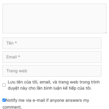
Gia Lai
Thừa Thiên – Huế
Comment
Hà Giang
Tiền Giang
Hà Nam
Trà Vinh
Hà Tĩnh
Tuyên Quang
Hải Dương
Vĩnh Long
Hòa Bình
Vĩnh Phúc
Hậu Giang
Tên
Yên Bái
Hưng Yên
Khánh Hòa
Email
Trang
web
Lưu tên của tôi, email, và trang web trong trình
duyệt này cho lần bình luận kế tiếp của tôi.
Notify me via e-mail if anyone answers my
comment.