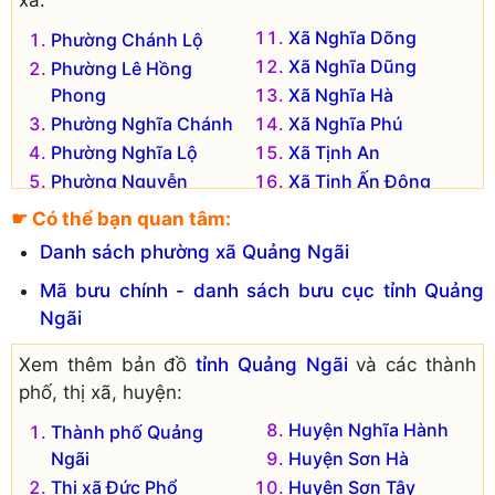
Xã Nghĩa Dõng
Phường Chánh Lộ
Xã Nghĩa Dũng
Phường Lê Hồng
Phong
Xã Nghĩa Hà
Phường Nghĩa Chánh
Xã Nghĩa Phú
Phường Nghĩa Lộ
Xã Tịnh An
Phường Nguyễn
Xã Tịnh Ấn Đông
Nghiêm
Xã Tịnh Ấn Tây
☛ Có thể bạn quan tâm:
Phường Quảng Phú
Xã Tịnh Châu
Danh sách phường xã Quảng Ngãi
Phường Trần Hưng
Xã Tịnh Hòa
Mã bưu chính - danh sách bưu cục tỉnh Quảng
Đạo
Xã Tịnh Khê
Ngãi
Phường Trần Phú
Xã Tịnh Kỳ
Phường Trương
Xã Tịnh Long
Xem thêm bản đồ
tỉnh Quảng Ngãi
và các thành
Quang Trọng
Xã Tịnh Thiện
phố, thị xã, huyện:
Xã Nghĩa An
Huyện Nghĩa Hành
Thành phố Quảng
Ngãi
Huyện Sơn Hà
Thị xã Đức Phổ
Huyện Sơn Tây