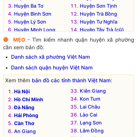
Huyện Ba Tơ
Huyện Sơn Tịnh
Huyện Bình Sơn
Huyện Trà Bồng
Huyện Lý Sơn
Huyện Tư Nghĩa
Huyện Minh Long
Huyện Tây Trà (cũ)
Huyện Mộ Đức
🔴 MẸO
- Tìm kiếm nhanh quận huyện xã phường
cần xem bản đồ:
Danh sách xã phường Việt Nam
Danh sách quận huyện Việt Nam
Xem thêm
bản đồ các tỉnh thành Việt Nam
:
Kiên Giang
Hà Nội
Kon Tum
Hồ Chí Minh
Lai Châu
Đà Nẵng
Lào Cai
Hải Phòng
Lạng Sơn
Cần Thơ
Lâm Đồng
An Giang