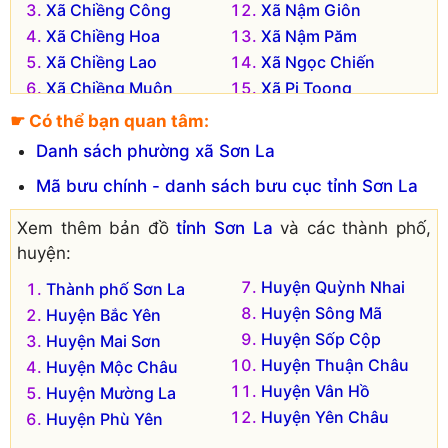
Xã Chiềng Công
Xã Nậm Giôn
Xã Chiềng Hoa
Xã Nậm Păm
Xã Chiềng Lao
Xã Ngọc Chiến
Xã Chiềng Muôn
Xã Pi Toong
Xã Chiềng San
Xã Tạ Bú
☛ Có thể bạn quan tâm:
Xã Hua Trai
Danh sách phường xã Sơn La
Mã bưu chính - danh sách bưu cục tỉnh Sơn La
Xem thêm bản đồ
tỉnh Sơn La
và các thành phố,
huyện:
Huyện Quỳnh Nhai
Thành phố Sơn La
Huyện Sông Mã
Huyện Bắc Yên
Huyện Sốp Cộp
Huyện Mai Sơn
Huyện Thuận Châu
Huyện Mộc Châu
Huyện Vân Hồ
Huyện Mường La
Huyện Yên Châu
Huyện Phù Yên