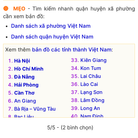
🔴 MẸO
- Tìm kiếm nhanh quận huyện xã phường
cần xem bản đồ:
Danh sách xã phường Việt Nam
Danh sách quận huyện Việt Nam
Xem thêm
bản đồ các tỉnh thành Việt Nam
:
Kiên Giang
Hà Nội
Kon Tum
Hồ Chí Minh
Lai Châu
Đà Nẵng
Lào Cai
Hải Phòng
Lạng Sơn
Cần Thơ
Lâm Đồng
An Giang
Long An
Bà Rịa – Vũng Tàu
Nam Định
Bạc Liêu
Nghệ An
Bắc Kạn
5/5 - (2 bình chọn)
Ninh Bình
Bắc Giang