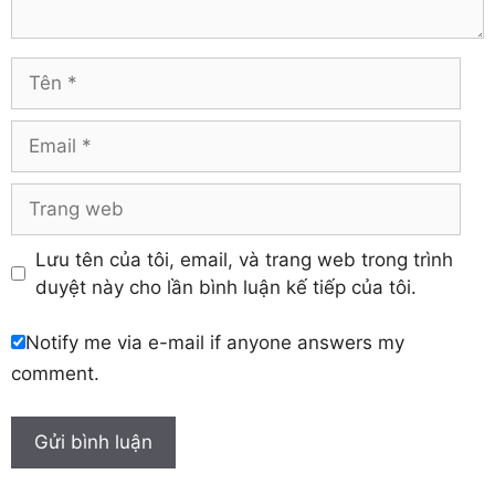
Tuyên Quang
Hải Dương
Vĩnh Long
Hòa Bình
Vĩnh Phúc
Hậu Giang
Tên
Yên Bái
Hưng Yên
Khánh Hòa
Email
Trang
web
Lưu tên của tôi, email, và trang web trong trình
duyệt này cho lần bình luận kế tiếp của tôi.
Notify me via e-mail if anyone answers my
comment.