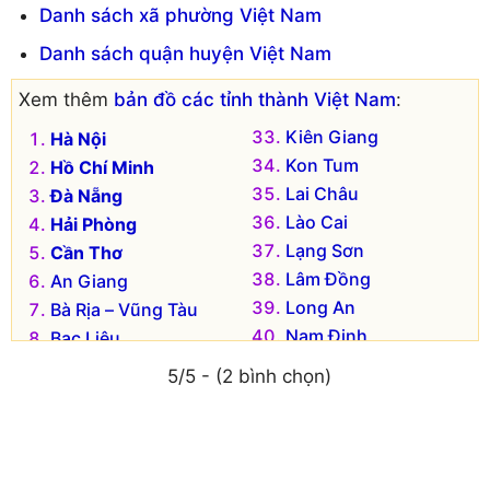
Danh sách xã phường Việt Nam
Danh sách quận huyện Việt Nam
Xem thêm
bản đồ các tỉnh thành Việt Nam
:
Kiên Giang
Hà Nội
Kon Tum
Hồ Chí Minh
Lai Châu
Đà Nẵng
Lào Cai
Hải Phòng
Lạng Sơn
Cần Thơ
Lâm Đồng
An Giang
Long An
Bà Rịa – Vũng Tàu
Nam Định
Bạc Liêu
Nghệ An
Bắc Kạn
5/5 - (2 bình chọn)
Ninh Bình
Bắc Giang
Ninh Thuận
Bắc Ninh
Phú Thọ
Bến Tre
Phú Yên
Bình Dương