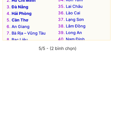
Hồ Chí Minh
Lai Châu
Đà Nẵng
Lào Cai
Hải Phòng
Lạng Sơn
Cần Thơ
Lâm Đồng
An Giang
Long An
Bà Rịa – Vũng Tàu
Nam Định
Bạc Liêu
Nghệ An
Bắc Kạn
5/5 - (2 bình chọn)
Ninh Bình
Bắc Giang
Ninh Thuận
Bắc Ninh
Phú Thọ
Bến Tre
Phú Yên
Bình Dương
Quảng Bình
Bình Định
Quảng Nam
Bình Phước
Quảng Ngãi
Bình Thuận
Quảng Ninh
Cà Mau
Quảng Trị
Cao Bằng
Sóc Trăng
Đắk Lắk