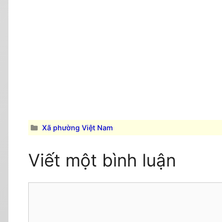
Danh
Xã phường Việt Nam
mục
Viết một bình luận
Comment