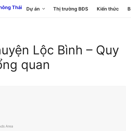
Dự án
Thị trường BĐS
Kiến thức
B
huyện Lộc Bình – Quy
ổng quan