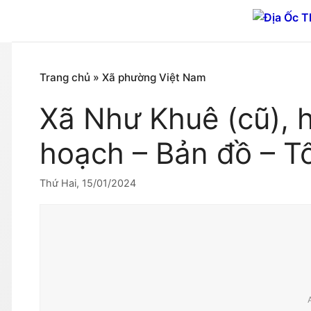
Chuyển
đến
nội
dung
Trang chủ
»
Xã phường Việt Nam
Xã Như Khuê (cũ), 
hoạch – Bản đồ – T
Thứ Hai, 15/01/2024