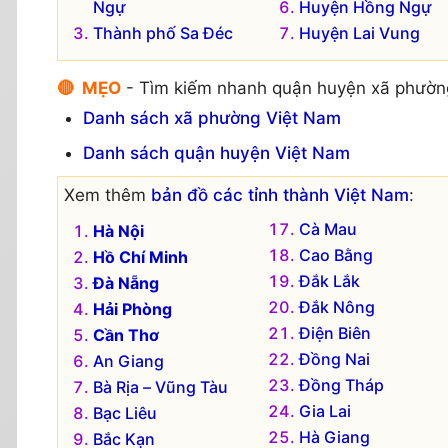
Ngự
Huyện Hồng Ngự
Thành phố Sa Đéc
Huyện Lai Vung
🔴 MẸO
- Tìm kiếm nhanh quận huyện xã phườn
Danh sách xã phường Việt Nam
Danh sách quận huyện Việt Nam
Xem thêm
bản đồ các tỉnh thành Việt Nam
:
Cà Mau
Hà Nội
Cao Bằng
Hồ Chí Minh
Đắk Lắk
Đà Nẵng
Đắk Nông
Hải Phòng
Điện Biên
Cần Thơ
Đồng Nai
An Giang
Đồng Tháp
Bà Rịa – Vũng Tàu
Gia Lai
Bạc Liêu
Hà Giang
Bắc Kạn