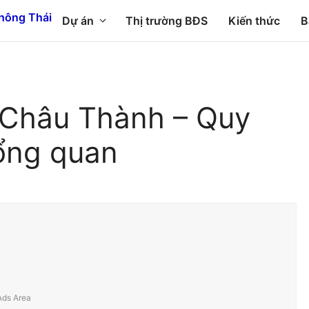
Dự án
Thị trường BĐS
Kiến thức
B
 Châu Thành – Quy
ổng quan