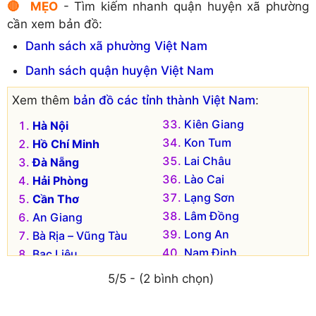
🔴 MẸO
- Tìm kiếm nhanh quận huyện xã phường
cần xem bản đồ:
Danh sách xã phường Việt Nam
Danh sách quận huyện Việt Nam
Xem thêm
bản đồ các tỉnh thành Việt Nam
:
Kiên Giang
Hà Nội
Kon Tum
Hồ Chí Minh
Lai Châu
Đà Nẵng
Lào Cai
Hải Phòng
Lạng Sơn
Cần Thơ
Lâm Đồng
An Giang
Long An
Bà Rịa – Vũng Tàu
Nam Định
Bạc Liêu
Nghệ An
Bắc Kạn
5/5 - (2 bình chọn)
Ninh Bình
Bắc Giang
Ninh Thuận
Bắc Ninh