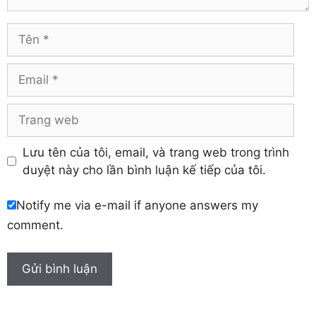
Vĩnh Long
Hòa Bình
Vĩnh Phúc
Hậu Giang
Tên
Yên Bái
Hưng Yên
Khánh Hòa
Email
Trang
web
Lưu tên của tôi, email, và trang web trong trình
duyệt này cho lần bình luận kế tiếp của tôi.
Notify me via e-mail if anyone answers my
comment.