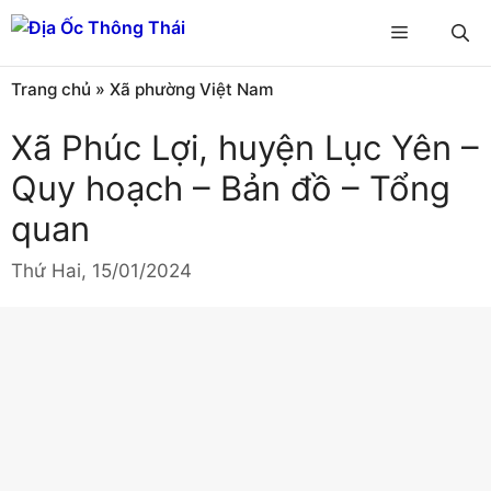
Chuyển
Menu
đến
nội
Trang chủ
»
Xã phường Việt Nam
dung
Xã Phúc Lợi, huyện Lục Yên –
Quy hoạch – Bản đồ – Tổng
quan
Thứ Hai, 15/01/2024