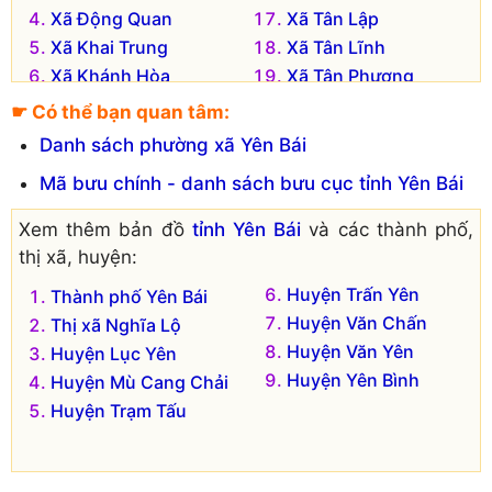
Xã Động Quan
Xã Tân Lập
Xã Khai Trung
Xã Tân Lĩnh
Xã Khánh Hòa
Xã Tân Phượng
Xã Khánh Thiện
Xã Tô Mậu
☛ Có thể bạn quan tâm:
Xã Lâm Thượng
Xã Trúc Lâu
Danh sách phường xã Yên Bái
Xã Liễu Đô
Xã Trung Tâm
Mã bưu chính - danh sách bưu cục tỉnh Yên Bái
Xã Mai Sơn
Xã Vĩnh Lạc
Xã Minh Chuẩn
Xã Yên Thắng
Xem thêm bản đồ
tỉnh Yên Bái
và các thành phố,
Xã Minh Tiến
thị xã, huyện:
Huyện Trấn Yên
Thành phố Yên Bái
Huyện Văn Chấn
Thị xã Nghĩa Lộ
Huyện Văn Yên
Huyện Lục Yên
Huyện Yên Bình
Huyện Mù Cang Chải
Huyện Trạm Tấu