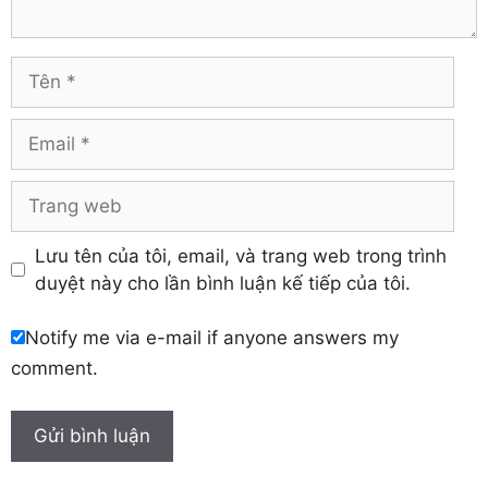
Tuyên Quang
Hải Dương
Vĩnh Long
Hòa Bình
Vĩnh Phúc
Hậu Giang
Tên
Yên Bái
Hưng Yên
Khánh Hòa
Email
Trang
web
Lưu tên của tôi, email, và trang web trong trình
duyệt này cho lần bình luận kế tiếp của tôi.
Notify me via e-mail if anyone answers my
comment.