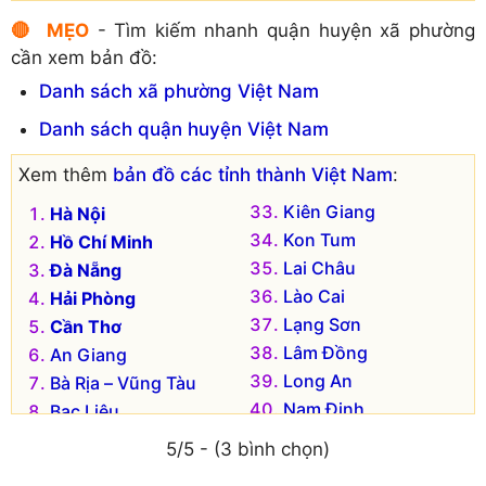
Huyện Thăng Bình
Huyện Hiệp Đức
🔴 MẸO
- Tìm kiếm nhanh quận huyện xã phường
Huyện Tiên Phước
Huyện Nam Giang
cần xem bản đồ:
Danh sách xã phường Việt Nam
Danh sách quận huyện Việt Nam
Xem thêm
bản đồ các tỉnh thành Việt Nam
:
Kiên Giang
Hà Nội
Kon Tum
Hồ Chí Minh
Lai Châu
Đà Nẵng
Lào Cai
Hải Phòng
Lạng Sơn
Cần Thơ
Lâm Đồng
An Giang
Long An
Bà Rịa – Vũng Tàu
Nam Định
Bạc Liêu
Nghệ An
Bắc Kạn
5/5 - (3 bình chọn)
Ninh Bình
Bắc Giang