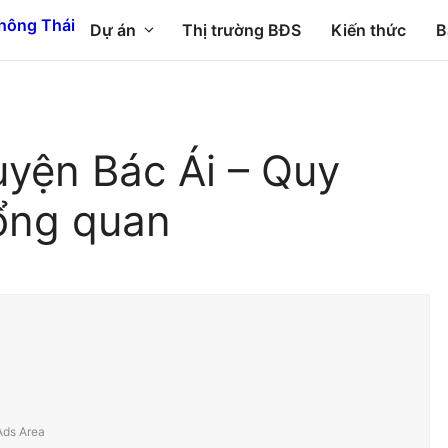
Dự án
Thị trường BĐS
Kiến thức
B
yện Bác Ái – Quy
ổng quan