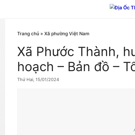
Chuyển
đến
nội
dung
Trang chủ
»
Xã phường Việt Nam
Xã Phước Thành, hu
hoạch – Bản đồ – T
Thứ Hai, 15/01/2024