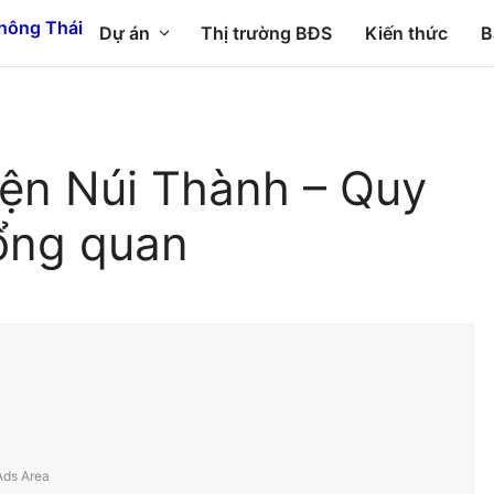
Dự án
Thị trường BĐS
Kiến thức
B
yện Núi Thành – Quy
ổng quan