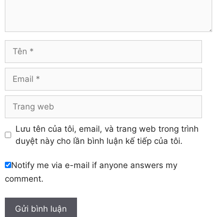
Trà Vinh
Hà Tĩnh
Tuyên Quang
Hải Dương
Vĩnh Long
Hòa Bình
Vĩnh Phúc
Hậu Giang
Tên
Yên Bái
Hưng Yên
Khánh Hòa
Email
Trang
web
Lưu tên của tôi, email, và trang web trong trình
duyệt này cho lần bình luận kế tiếp của tôi.
Notify me via e-mail if anyone answers my
comment.