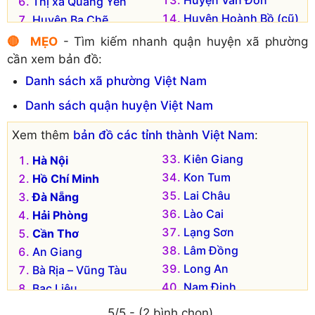
Huyện Vân Đồn
Thị xã Quảng Yên
Huyện Hoành Bồ (cũ)
Huyện Ba Chẽ
🔴 MẸO
- Tìm kiếm nhanh quận huyện xã phường
cần xem bản đồ:
Danh sách xã phường Việt Nam
Danh sách quận huyện Việt Nam
Xem thêm
bản đồ các tỉnh thành Việt Nam
:
Kiên Giang
Hà Nội
Kon Tum
Hồ Chí Minh
Lai Châu
Đà Nẵng
Lào Cai
Hải Phòng
Lạng Sơn
Cần Thơ
Lâm Đồng
An Giang
Long An
Bà Rịa – Vũng Tàu
Nam Định
Bạc Liêu
Nghệ An
Bắc Kạn
5/5 - (2 bình chọn)