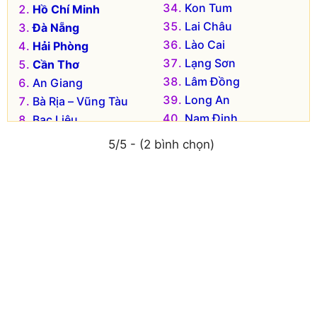
Kon Tum
Hồ Chí Minh
Lai Châu
Đà Nẵng
Lào Cai
Hải Phòng
Lạng Sơn
Cần Thơ
Lâm Đồng
An Giang
Long An
Bà Rịa – Vũng Tàu
Nam Định
Bạc Liêu
Nghệ An
Bắc Kạn
5/5 - (2 bình chọn)
Ninh Bình
Bắc Giang
Ninh Thuận
Bắc Ninh
Phú Thọ
Bến Tre
Phú Yên
Bình Dương
Quảng Bình
Bình Định
Quảng Nam
Bình Phước
Quảng Ngãi
Bình Thuận
Quảng Ninh
Cà Mau
Quảng Trị
Cao Bằng