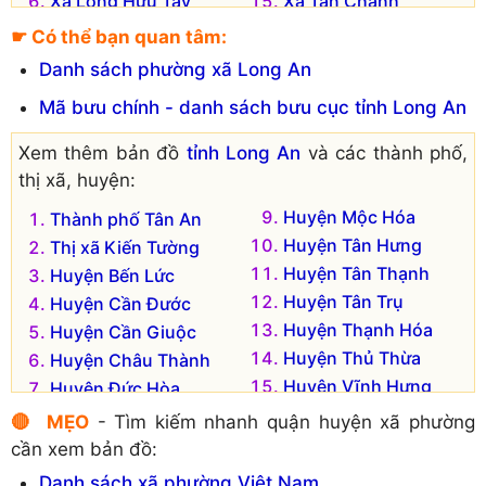
Xã Long Hựu Tây
Xã Tân Chánh
Xã Long Khê
Xã Tân Lân
☛ Có thể bạn quan tâm:
Xã Long Sơn
Xã Tân Trạch
Danh sách phường xã Long An
Mã bưu chính - danh sách bưu cục tỉnh Long An
Xem thêm bản đồ
tỉnh Long An
và các thành phố,
thị xã, huyện:
Huyện Mộc Hóa
Thành phố Tân An
Huyện Tân Hưng
Thị xã Kiến Tường
Huyện Tân Thạnh
Huyện Bến Lức
Huyện Tân Trụ
Huyện Cần Đước
Huyện Thạnh Hóa
Huyện Cần Giuộc
Huyện Thủ Thừa
Huyện Châu Thành
Huyện Vĩnh Hưng
Huyện Đức Hòa
Huyện Đức Huệ
🔴 MẸO
- Tìm kiếm nhanh quận huyện xã phường
cần xem bản đồ:
Danh sách xã phường Việt Nam