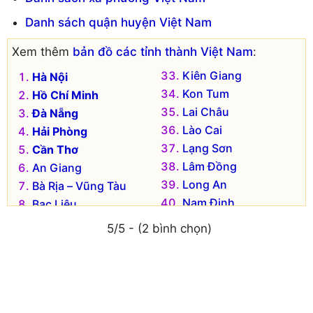
Danh sách quận huyện Việt Nam
Xem thêm
bản đồ các tỉnh thành Việt Nam
:
Kiên Giang
Hà Nội
Kon Tum
Hồ Chí Minh
Lai Châu
Đà Nẵng
Lào Cai
Hải Phòng
Lạng Sơn
Cần Thơ
Lâm Đồng
An Giang
Long An
Bà Rịa – Vũng Tàu
Nam Định
Bạc Liêu
Nghệ An
Bắc Kạn
5/5 - (2 bình chọn)
Ninh Bình
Bắc Giang
Ninh Thuận
Bắc Ninh
Phú Thọ
Bến Tre
Phú Yên
Bình Dương
Quảng Bình
Bình Định