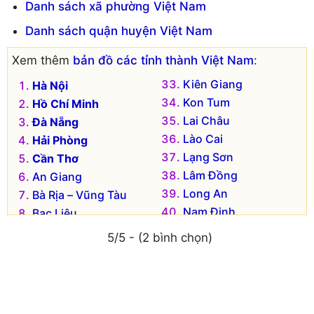
Danh sách xã phường Việt Nam
Danh sách quận huyện Việt Nam
Xem thêm
bản đồ các tỉnh thành Việt Nam
:
Kiên Giang
Hà Nội
Kon Tum
Hồ Chí Minh
Lai Châu
Đà Nẵng
Lào Cai
Hải Phòng
Lạng Sơn
Cần Thơ
Lâm Đồng
An Giang
Long An
Bà Rịa – Vũng Tàu
Nam Định
Bạc Liêu
Nghệ An
Bắc Kạn
5/5 - (2 bình chọn)
Ninh Bình
Bắc Giang
Ninh Thuận
Bắc Ninh
Phú Thọ
Bến Tre
Phú Yên
Bình Dương