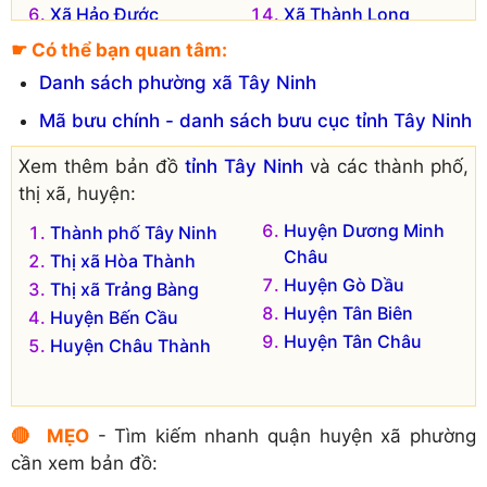
Xã Hảo Đước
Xã Thành Long
Xã Hòa Hội
Xã Trí Bình
☛ Có thể bạn quan tâm:
Danh sách phường xã Tây Ninh
Mã bưu chính - danh sách bưu cục tỉnh Tây Ninh
Xem thêm bản đồ
tỉnh Tây Ninh
và các thành phố,
thị xã, huyện:
Huyện Dương Minh
Thành phố Tây Ninh
Châu
Thị xã Hòa Thành
Huyện Gò Dầu
Thị xã Trảng Bàng
Huyện Tân Biên
Huyện Bến Cầu
Huyện Tân Châu
Huyện Châu Thành
🔴 MẸO
- Tìm kiếm nhanh quận huyện xã phường
cần xem bản đồ: