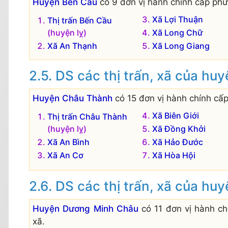
Huyện Bến Cầu
có 9 đơn vị hành chính cấp phườ
Xã Lợi Thuận
Thị trấn Bến Cầu
(huyện lỵ)
Xã Long Chữ
Xã An Thạnh
Xã Long Giang
DS các thị trấn, xã của h
Huyện Châu Thành
có 15 đơn vị hành chính cấp
Xã Biên Giới
Thị trấn Châu Thành
(huyện lỵ)
Xã Đồng Khởi
Xã An Bình
Xã Hảo Đước
Xã An Cơ
Xã Hòa Hội
DS các thị trấn, xã của h
Huyện Dương Minh Châu
có 11 đơn vị hành ch
xã.