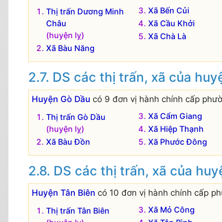
Xã Bến Củi
Thị trấn Dương Minh
Châu
Xã Cầu Khởi
(huyện lỵ)
Xã Chà Là
Xã Bàu Năng
DS các thị trấn, xã của hu
Huyện Gò Dầu
có 9 đơn vị hành chính cấp phườn
Xã Cẩm Giang
Thị trấn Gò Dầu
(huyện lỵ)
Xã Hiệp Thạnh
Xã Bàu Đồn
Xã Phước Đông
DS các thị trấn, xã của huy
Huyện Tân Biên
có 10 đơn vị hành chính cấp phư
Xã Mỏ Công
Thị trấn Tân Biên