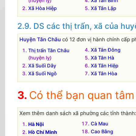
(huyện lỵ)
Xã Tân Bình
Xã Hòa Hiệp
Xã Tân Lập
DS các thị trấn, xã của hu
Huyện Tân Châu
có 12 đơn vị hành chính cấp ph
Xã Tân Đông
Thị trấn Tân Châu
(huyện lỵ)
Xã Tân Hà
Xã Suối Dây
Xã Tân Hiệp
Xã Suối Ngô
Xã Tân Hòa
Có thể bạn quan tâm
Xem thêm danh sách xã phường các tỉnh thành
Cà Mau
Hà Nội
Cao Bằng
Hồ Chí Minh