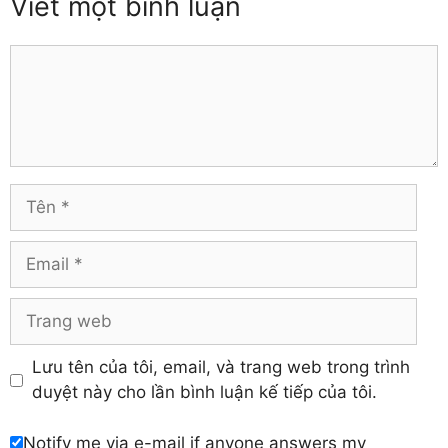
Viết một bình luận
Thái Nguyên
Đồng Tháp
Thanh Hóa
Gia Lai
Thừa Thiên – Huế
Comment
Hà Giang
Tiền Giang
Hà Nam
Trà Vinh
Hà Tĩnh
Tuyên Quang
Hải Dương
Vĩnh Long
Hòa Bình
Vĩnh Phúc
Hậu Giang
Tên
Yên Bái
Hưng Yên
Khánh Hòa
Email
Trang
web
Lưu tên của tôi, email, và trang web trong trình
duyệt này cho lần bình luận kế tiếp của tôi.
Notify me via e-mail if anyone answers my