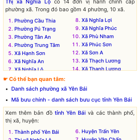
Thị xã Nghĩa Lộ
có 14 đơn vị hành chính cấp
phường xã. Trong đó bao gồm 4 phường, 10 xã.
Xã Nghĩa Lợi
Phường Cầu Thia
Xã Nghĩa Phúc
Phường Pú Trạng
Xã Phù Nham
Phường Tân An
Xã Phúc Sơn
Phường Trung Tâm
Xã Sơn A
Xã Hạnh Sơn
Xã Thạch Lương
Xã Nghĩa An
Xã Thanh Lương
Xã Nghĩa Lộ
☛ Có thể bạn quan tâm:
Danh sách phường xã Yên Bái
Mã bưu chính - danh sách bưu cục tỉnh Yên Bái
Xem thêm bản đồ
tỉnh Yên Bái
và các thành phố,
thị xã, huyện:
Huyện Trấn Yên
Thành phố Yên Bái
Huyện Văn Chấn
Thị xã Nghĩa Lộ