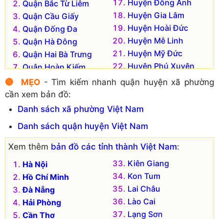
Huyện Đông Anh
Quận Bắc Từ Liêm
Huyện Gia Lâm
Quận Cầu Giấy
Huyện Hoài Đức
Quận Đống Đa
Huyện Mê Linh
Quận Hà Đông
Huyện Mỹ Đức
Quận Hai Bà Trưng
Huyện Phú Xuyên
Quận Hoàn Kiếm
Huyện Phúc Thọ
Quận Hoàng Mai
🔴 MẸO
- Tìm kiếm nhanh quận huyện xã phường
Huyện Quốc Oai
Quận Long Biên
cần xem bản đồ:
Huyện Sóc Sơn
Quận Nam Từ Liêm
Danh sách xã phường Việt Nam
Huyện Thạch Thất
Quận Tây Hồ
Danh sách quận huyện Việt Nam
Huyện Thanh Oai
Quận Thanh Xuân
Huyện Thanh Trì
Thị xã Sơn Tây
Xem thêm
bản đồ các tỉnh thành Việt Nam
:
Huyện Thường Tín
Huyện Ba Vì
Kiên Giang
Hà Nội
Huyện Ứng Hòa
Huyện Chương Mỹ
Kon Tum
Hồ Chí Minh
Lai Châu
Đà Nẵng
Lào Cai
Hải Phòng
Lạng Sơn
Cần Thơ