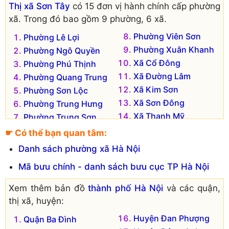
Thị xã Sơn Tây
có 15 đơn vị hành chính cấp phường
xã. Trong đó bao gồm 9 phường, 6 xã.
Phường Viên Sơn
Phường Lê Lợi
Phường Xuân Khanh
Phường Ngô Quyền
Xã Cổ Đông
Phường Phú Thịnh
Xã Đường Lâm
Phường Quang Trung
Xã Kim Sơn
Phường Sơn Lộc
Xã Sơn Đông
Phường Trung Hưng
Xã Thanh Mỹ
Phường Trung Sơn
Trầm
Xã Xuân Sơn
☛ Có thể bạn quan tâm:
Danh sách phường xã Hà Nội
Mã bưu chính - danh sách bưu cục TP Hà Nội
Xem thêm bản đồ
thành phố Hà Nội
và các quận,
thị xã, huyện:
Huyện Đan Phượng
Quận Ba Đình