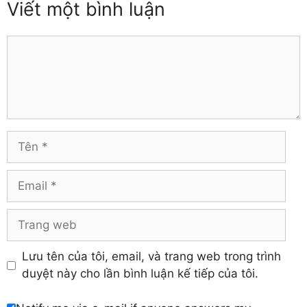
Viết một bình luận
Thái Nguyên
Đồng Tháp
Thanh Hóa
Gia Lai
Thừa Thiên – Huế
Comment
Hà Giang
Tiền Giang
Hà Nam
Trà Vinh
Hà Tĩnh
Tuyên Quang
Hải Dương
Vĩnh Long
Hòa Bình
Vĩnh Phúc
Hậu Giang
Tên
Yên Bái
Hưng Yên
Khánh Hòa
Email
Trang
web
Lưu tên của tôi, email, và trang web trong trình
duyệt này cho lần bình luận kế tiếp của tôi.