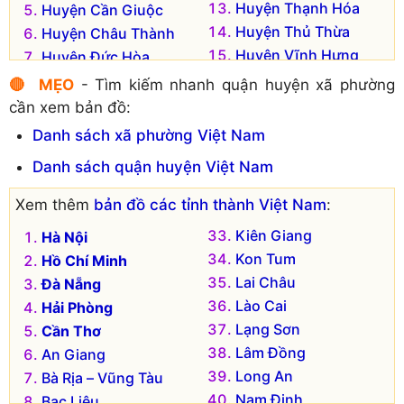
Huyện Thạnh Hóa
Huyện Cần Giuộc
Huyện Thủ Thừa
Huyện Châu Thành
Huyện Vĩnh Hưng
Huyện Đức Hòa
Huyện Đức Huệ
🔴 MẸO
- Tìm kiếm nhanh quận huyện xã phường
cần xem bản đồ:
Danh sách xã phường Việt Nam
Danh sách quận huyện Việt Nam
Xem thêm
bản đồ các tỉnh thành Việt Nam
:
Kiên Giang
Hà Nội
Kon Tum
Hồ Chí Minh
Lai Châu
Đà Nẵng
Lào Cai
Hải Phòng
Lạng Sơn
Cần Thơ
Lâm Đồng
An Giang
Long An
Bà Rịa – Vũng Tàu
Nam Định
Bạc Liêu