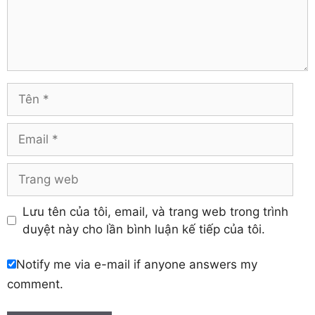
Tiền Giang
Hà Nam
Trà Vinh
Hà Tĩnh
Tuyên Quang
Hải Dương
Vĩnh Long
Hòa Bình
Vĩnh Phúc
Hậu Giang
Tên
Yên Bái
Hưng Yên
Khánh Hòa
Email
Trang
web
Lưu tên của tôi, email, và trang web trong trình
duyệt này cho lần bình luận kế tiếp của tôi.
Notify me via e-mail if anyone answers my
comment.