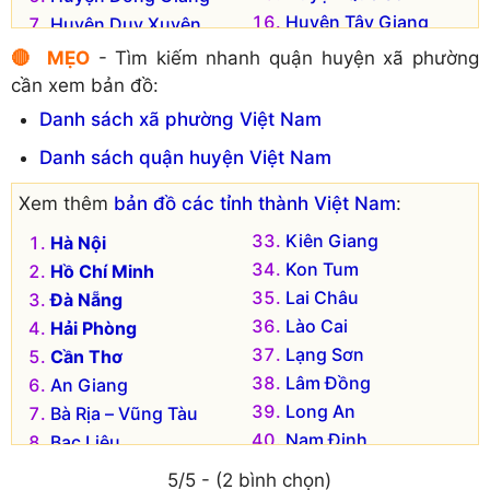
Huyện Tây Giang
Huyện Duy Xuyên
Huyện Thăng Bình
Huyện Hiệp Đức
🔴 MẸO
- Tìm kiếm nhanh quận huyện xã phường
Huyện Tiên Phước
Huyện Nam Giang
cần xem bản đồ:
Danh sách xã phường Việt Nam
Danh sách quận huyện Việt Nam
Xem thêm
bản đồ các tỉnh thành Việt Nam
:
Kiên Giang
Hà Nội
Kon Tum
Hồ Chí Minh
Lai Châu
Đà Nẵng
Lào Cai
Hải Phòng
Lạng Sơn
Cần Thơ
Lâm Đồng
An Giang
Long An
Bà Rịa – Vũng Tàu
Nam Định
Bạc Liêu
Nghệ An
Bắc Kạn
5/5 - (2 bình chọn)