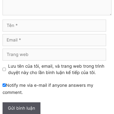
Hà Tĩnh
Tuyên Quang
Hải Dương
Vĩnh Long
Hòa Bình
Vĩnh Phúc
Hậu Giang
Tên
Yên Bái
Hưng Yên
Khánh Hòa
Email
Trang
web
Lưu tên của tôi, email, và trang web trong trình
duyệt này cho lần bình luận kế tiếp của tôi.
Notify me via e-mail if anyone answers my
comment.