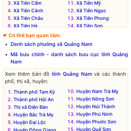
Xã Tiên Cẩm
Xã Tiên Mỹ
Xã Tiên Cảnh
Xã Tiên Ngọc
Xã Tiên Châu
Xã Tiên Phong
Xã Tiên Hà
Xã Tiên Sơn
Xã Tiên Hiệp
Xã Tiên Thọ
☛ Có thể bạn quan tâm:
Danh sách phường xã Quảng Nam
Mã bưu chính - danh sách bưu cục tỉnh Quảng
Nam
Xem thêm bản đồ
tỉnh Quảng Nam
và các thành
phố, thị xã, huyện:
Huyện Nam Trà My
Thành phố Tam Kỳ
Huyện Nông Sơn
Thành phố Hội An
Huyện Núi Thành
Thị xã Điện Bàn
Huyện Phú Ninh
Huyện Bắc Trà My
Huyện Phước Sơn
Huyện Đại Lộc
Huyện Quế Sơn
Huyện Đông Giang