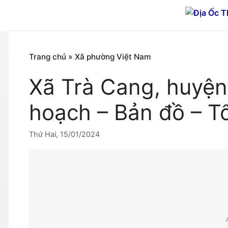
Chuyển
đến
nội
dung
Trang chủ
»
Xã phường Việt Nam
Xã Trà Cang, huyệ
hoạch – Bản đồ – T
Thứ Hai, 15/01/2024