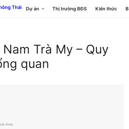
Dự án
Thị trường BĐS
Kiến thức
B
n Nam Trà My – Quy
ổng quan