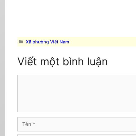
Danh
Xã phường Việt Nam
mục
Viết một bình luận
Comment
Tên