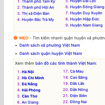
Huyện Đại Lộc
Thành phố Tam Kỳ
Huyện Đông Giang
Thành phố Hội An
Huyện Duy Xuyên
Thị xã Điện Bàn
Huyện Hiệp Đức
Huyện Bắc Trà My
Huyện Nam Giang
🔴 MẸO
- Tìm kiếm nhanh quận huyện xã phườn
Danh sách xã phường Việt Nam
Danh sách quận huyện Việt Nam
Xem thêm
bản đồ các tỉnh thành Việt Nam
:
Cà Mau
Hà Nội
Cao Bằng
Hồ Chí Minh
Đắk Lắk
Đà Nẵng
Đắk Nông
Hải Phòng
Điện Biên
Cần Thơ
Đồng Nai
An Giang