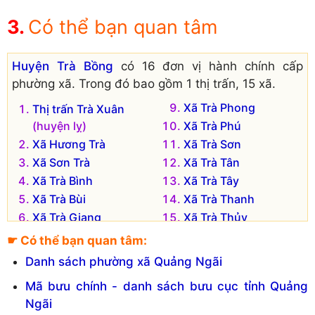
Có thể bạn quan tâm
Huyện Trà Bồng
có 16 đơn vị hành chính cấp
phường xã. Trong đó bao gồm 1 thị trấn, 15 xã.
Xã Trà Phong
Thị trấn Trà Xuân
(huyện lỵ)
Xã Trà Phú
Xã Hương Trà
Xã Trà Sơn
Xã Sơn Trà
Xã Trà Tân
Xã Trà Bình
Xã Trà Tây
Xã Trà Bùi
Xã Trà Thanh
Xã Trà Giang
Xã Trà Thủy
Xã Trà Hiệp
Xã Trà Xinh
☛ Có thể bạn quan tâm:
Xã Trà Lâm
Danh sách phường xã Quảng Ngãi
Mã bưu chính - danh sách bưu cục tỉnh Quảng
Ngãi