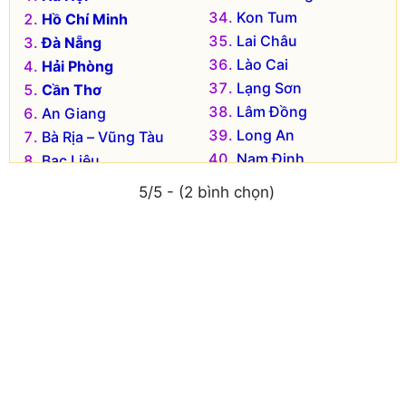
Kon Tum
Hồ Chí Minh
Lai Châu
Đà Nẵng
Lào Cai
Hải Phòng
Lạng Sơn
Cần Thơ
Lâm Đồng
An Giang
Long An
Bà Rịa – Vũng Tàu
Nam Định
Bạc Liêu
Nghệ An
Bắc Kạn
5/5 - (2 bình chọn)
Ninh Bình
Bắc Giang
Ninh Thuận
Bắc Ninh
Phú Thọ
Bến Tre
Phú Yên
Bình Dương
Quảng Bình
Bình Định
Quảng Nam
Bình Phước
Quảng Ngãi
Bình Thuận
Quảng Ninh
Cà Mau
Quảng Trị
Cao Bằng