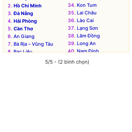
Kon Tum
Hồ Chí Minh
Lai Châu
Đà Nẵng
Lào Cai
Hải Phòng
Lạng Sơn
Cần Thơ
Lâm Đồng
An Giang
Long An
Bà Rịa – Vũng Tàu
Nam Định
Bạc Liêu
Nghệ An
Bắc Kạn
5/5 - (2 bình chọn)
Ninh Bình
Bắc Giang
Ninh Thuận
Bắc Ninh
Phú Thọ
Bến Tre
Phú Yên
Bình Dương
Quảng Bình
Bình Định
Quảng Nam
Bình Phước
Quảng Ngãi
Bình Thuận
Quảng Ninh
Cà Mau
Quảng Trị
Cao Bằng